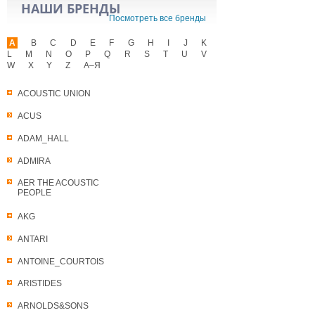
НАШИ БРЕНДЫ
Посмотреть все бренды
A
B
C
D
E
F
G
H
I
J
K
L
M
N
O
P
Q
R
S
T
U
V
W
X
Y
Z
А–Я
ACOUSTIC UNION
ACUS
ADAM_HALL
ADMIRA
AER THE ACOUSTIC
PEOPLE
AKG
ANTARI
ANTOINE_COURTOIS
ARISTIDES
ARNOLDS&SONS