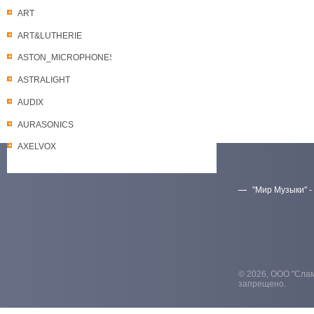
ART
ART&LUTHERIE
ASTON_MICROPHONES
ASTRALIGHT
AUDIX
AURASONICS
AXELVOX
"Мир Музыки" -
Скачать прайс-лист
© 2026, ООО "Слам
запрещено.