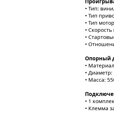
Проигрыв
• Тип: ви
• Тип прив
• Тип мото
• Скорость
• Стартов
• Отношени
Опорный д
• Материа
• Диаметр:
• Масса: 55
Подключе
• 1 компле
• Клемма 