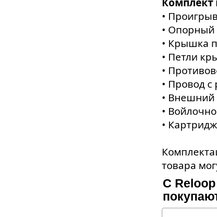
Комплект 
• Проигры
• Опорный
• Крышка 
• Петли к
• Противов
• Провод с
• Внешний
• Войлочно
• Картридж
Комплектац
товара мог
С Reloop
покупаю