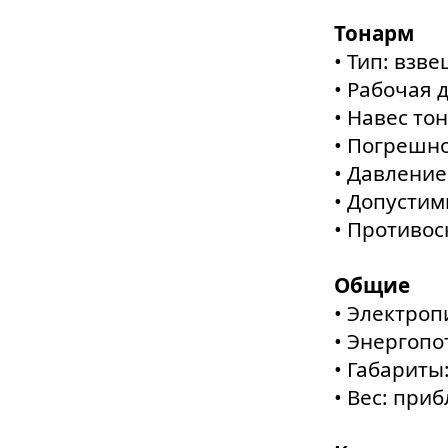
Тонарм
• Тип: вз
• Рабочая 
• Навес то
• Погрешно
• Давление
• Допустим
• Противос
Общие
• Электроп
• Энергопо
• Габариты:
• Вес: приб