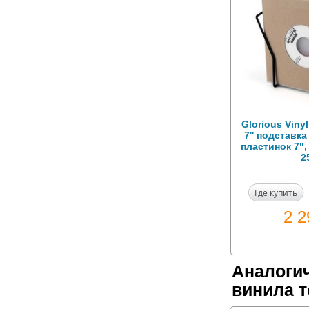
Glorious Vinyl
7'' подставк
пластинок 7"
2
Где купить
2 
Аналогич
винила 