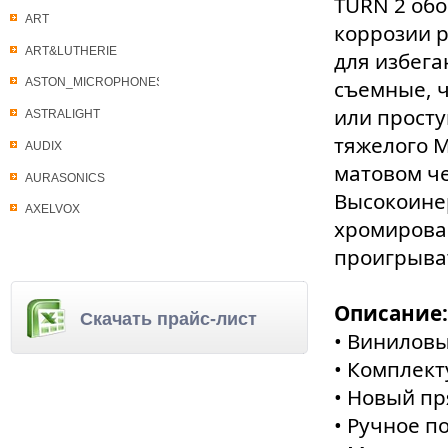
TURN 2 об
ART
коррозии 
ART&LUTHERIE
для избега
съемные, 
ASTON_MICROPHONES
или просту
ASTRALIGHT
тяжелого М
AUDIX
матовом че
AURASONICS
Высокоине
AXELVOX
хромирова
проигрыва
Описание:
Скачать прайс-лист
• Виниловы
• Комплект
• Новый п
• Ручное 