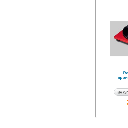
Re
прои
Где ку