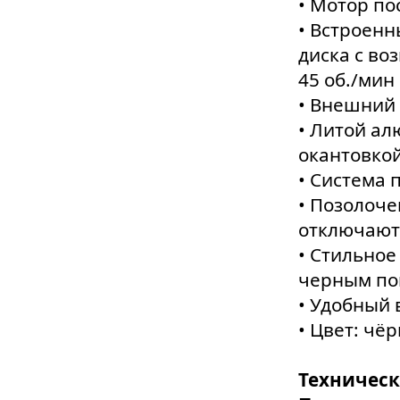
• Мотор по
• Встроенн
диска с во
45 об./мин
• Внешний 
• Литой а
окантовко
• Система
• Позолоче
отключают
• Стильное
черным по
• Удобный
• Цвет: чё
Техничес