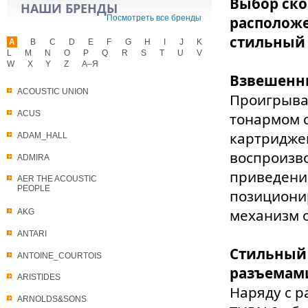
Выбор ско
НАШИ БРЕНДЫ
Посмотреть все бренды
расположе
стильный
A
B
C
D
E
F
G
H
I
J
K
L
M
N
O
P
Q
R
S
T
U
V
W
X
Y
Z
А–Я
Взвешенны
ACOUSTIC UNION
Проигрыва
ACUS
тонармом 
картриджем
ADAM_HALL
воспроизв
ADMIRA
приведени
AER THE ACOUSTIC
PEOPLE
позициони
механизм 
AKG
ANTARI
Стильный
ANTOINE_COURTOIS
разъемам
ARISTIDES
Наряду с р
ARNOLDS&SONS