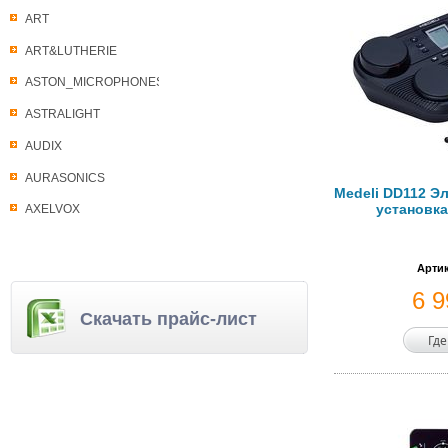
ART
ART&LUTHERIE
ASTON_MICROPHONES
ASTRALIGHT
AUDIX
AURASONICS
Medeli DD112 Э
установка
AXELVOX
Артик
6 
Скачать прайс-лист
Где