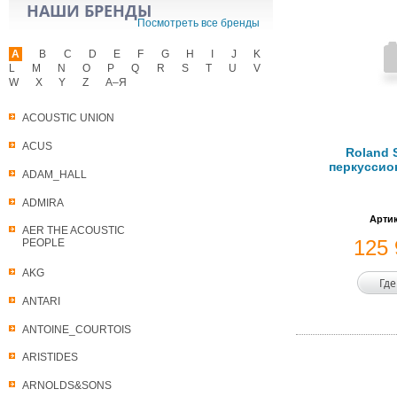
НАШИ БРЕНДЫ
Посмотреть все бренды
A
B
C
D
E
F
G
H
I
J
K
L
M
N
O
P
Q
R
S
T
U
V
W
X
Y
Z
А–Я
ACOUSTIC UNION
ACUS
Roland 
перкуссио
ADAM_HALL
ADMIRA
Артик
AER THE ACOUSTIC
125
PEOPLE
AKG
Где
ANTARI
ANTOINE_COURTOIS
ARISTIDES
ARNOLDS&SONS