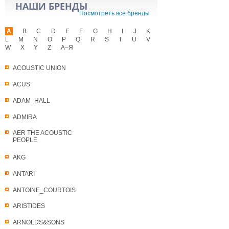
НАШИ БРЕНДЫ
Посмотреть все бренды
A
B
C
D
E
F
G
H
I
J
K
L
M
N
O
P
Q
R
S
T
U
V
W
X
Y
Z
А–Я
ACOUSTIC UNION
ACUS
ADAM_HALL
ADMIRA
AER THE ACOUSTIC
PEOPLE
AKG
ANTARI
ANTOINE_COURTOIS
ARISTIDES
ARNOLDS&SONS