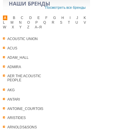
НАШИ БРЕНДЫ
Посмотреть все бренды
A
B
C
D
E
F
G
H
I
J
K
L
M
N
O
P
Q
R
S
T
U
V
W
X
Y
Z
А–Я
ACOUSTIC UNION
ACUS
ADAM_HALL
ADMIRA
AER THE ACOUSTIC
PEOPLE
AKG
ANTARI
ANTOINE_COURTOIS
ARISTIDES
ARNOLDS&SONS