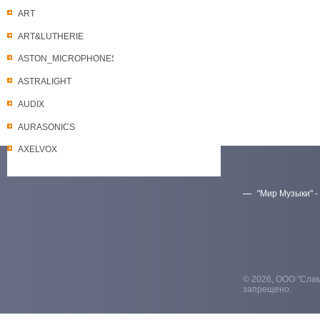
ART
ART&LUTHERIE
ASTON_MICROPHONES
ASTRALIGHT
AUDIX
AURASONICS
AXELVOX
"Мир Музыки" -
Скачать прайс-лист
© 2026, ООО "Слам
запрещено.