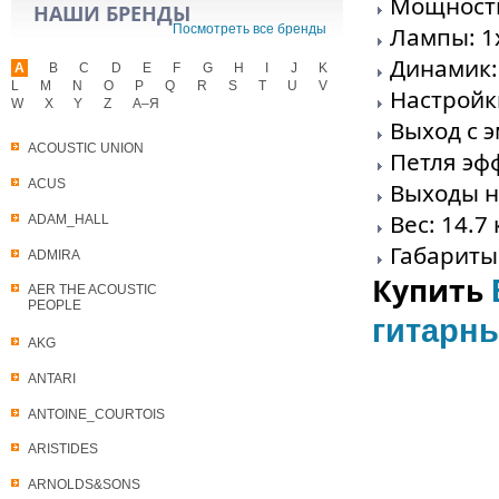
Мощность
НАШИ БРЕНДЫ
Посмотреть все бренды
Лампы: 1x
Динамик: 
A
B
C
D
E
F
G
H
I
J
K
L
M
N
O
P
Q
R
S
T
U
V
Настройки
W
X
Y
Z
А–Я
Выход с 
ACOUSTIC UNION
Петля эф
ACUS
Выходы на
Вес: 14.7 
ADAM_HALL
Габариты:
ADMIRA
Купить
AER THE ACOUSTIC
PEOPLE
гитарны
AKG
ANTARI
ANTOINE_COURTOIS
ARISTIDES
ARNOLDS&SONS