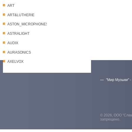
ART
ART&LUTHERIE
ASTON_MICROPHONES
ASTRALIGHT
AUDIX
AURASONICS
AXELVOX
"Мир Музыки" -
Скачать прайс-лист
© 2026, ООО "Слам
запрещено.