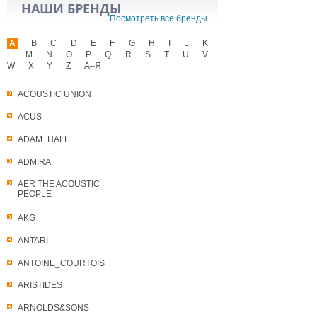
НАШИ БРЕНДЫ
Посмотреть все бренды
A
B
C
D
E
F
G
H
I
J
K
L
M
N
O
P
Q
R
S
T
U
V
W
X
Y
Z
А–Я
ACOUSTIC UNION
ACUS
ADAM_HALL
ADMIRA
AER THE ACOUSTIC
PEOPLE
AKG
ANTARI
ANTOINE_COURTOIS
ARISTIDES
ARNOLDS&SONS