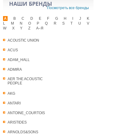
НАШИ БРЕНДЫ
Посмотреть все бренды
A
B
C
D
E
F
G
H
I
J
K
L
M
N
O
P
Q
R
S
T
U
V
W
X
Y
Z
А–Я
ACOUSTIC UNION
ACUS
ADAM_HALL
ADMIRA
AER THE ACOUSTIC
PEOPLE
AKG
ANTARI
ANTOINE_COURTOIS
ARISTIDES
ARNOLDS&SONS