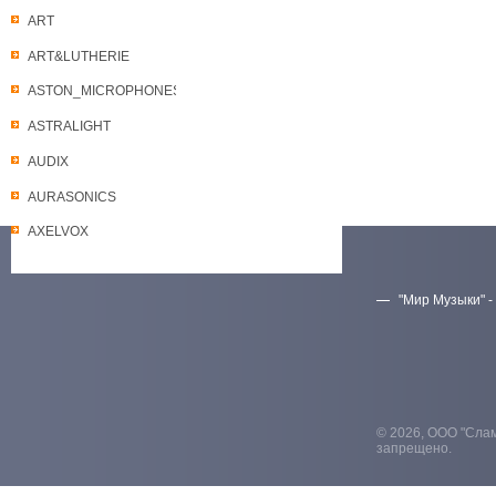
ART
ART&LUTHERIE
ASTON_MICROPHONES
ASTRALIGHT
AUDIX
AURASONICS
AXELVOX
"Мир Музыки" -
Скачать прайс-лист
© 2026, ООО "Слам
запрещено.