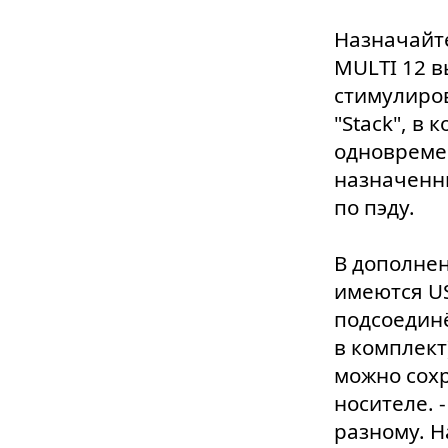
Назначайте
MULTI 12 в
стимулиро
"Stack", в
одновремен
назначенны
по пэду.
В дополнен
имеются US
подсоединё
в комплект
можно сох
носителе. 
разному. Н