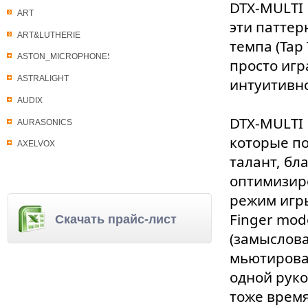
DTX-MULTI 
ART
эти паттер
ART&LUTHERIE
темпа (Tap
ASTON_MICROPHONES
просто игр
ASTRALIGHT
интуитивно
AUDIX
DTX-MULTI 
AURASONICS
которые по
AXELVOX
талант, бл
оптимизир
режим игры
Finger mod
Скачать прайс-лист
(замыслова
мьютирован
одной руко
тоже время