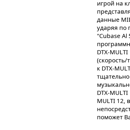
игрой на к
представл
данные MID
ударяя по 
"Cubase Al
программно
DTX-MULTI 
(скорость/
к DTX-MULT
тщательно
музыкально
DTX-MULTI 
MULTI 12, 
непосредст
поможет Ва