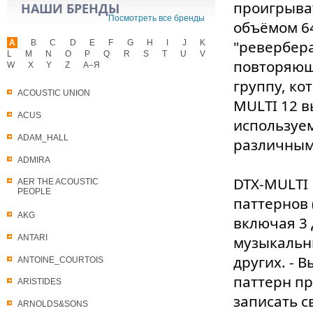
проигрыват
НАШИ БРЕНДЫ
Посмотреть все бренды
объёмом 64
"ревербера
A
B
C
D
E
F
G
H
I
J
K
L
M
N
O
P
Q
R
S
T
U
V
повторяюще
W
X
Y
Z
А–Я
группу, ко
ACOUSTIC UNION
MULTI 12 в
ACUS
используе
ADAM_HALL
различным
ADMIRA
DTX-MULTI 
AER THE ACOUSTIC
PEOPLE
паттернов
AKG
включая 3
ANTARI
музыкальны
других. - 
ANTOINE_COURTOIS
паттерн пр
ARISTIDES
записать с
ARNOLDS&SONS