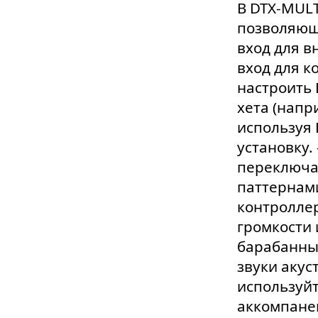
В DTX-MULT
позволяющ
вход для в
вход для к
настроить 
хета (напр
используя 
установку. 
переключа
паттернами
контроллер
громкости 
барабанный
звуки акус
используйт
аккомпанем