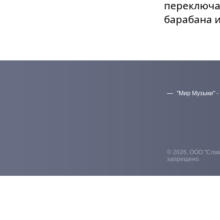
переключат
барабана и
"Мир Музыки" -
© 2026, ООО "Слам
запрещено.