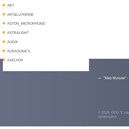
ART
ART&LUTHERIE
ASTON_MICROPHONES
ASTRALIGHT
AUDIX
AURASONICS
AXELVOX
"Мир Музыки" -
Скачать прайс-лист
© 2026, ООО "Слам
запрещено.