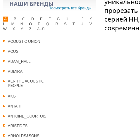
уникальное
НАШИ БРЕНДЫ
Посмотреть все бренды
прорезать 
серией HH,
A
B
C
D
E
F
G
H
I
J
K
L
M
N
O
P
Q
R
S
T
U
V
современн
W
X
Y
Z
А–Я
ACOUSTIC UNION
ACUS
ADAM_HALL
ADMIRA
AER THE ACOUSTIC
PEOPLE
AKG
ANTARI
ANTOINE_COURTOIS
ARISTIDES
ARNOLDS&SONS