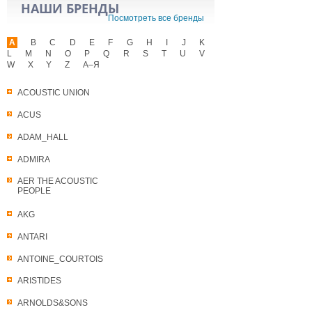
НАШИ БРЕНДЫ
Посмотреть все бренды
A
B
C
D
E
F
G
H
I
J
K
L
M
N
O
P
Q
R
S
T
U
V
W
X
Y
Z
А–Я
ACOUSTIC UNION
ACUS
ADAM_HALL
ADMIRA
AER THE ACOUSTIC
PEOPLE
AKG
ANTARI
ANTOINE_COURTOIS
ARISTIDES
ARNOLDS&SONS