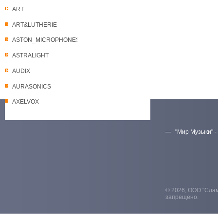
ART
ART&LUTHERIE
ASTON_MICROPHONES
ASTRALIGHT
AUDIX
AURASONICS
AXELVOX
"Мир Музыки" -
Скачать прайс-лист
© 2026, ООО "Слам
запрещено.