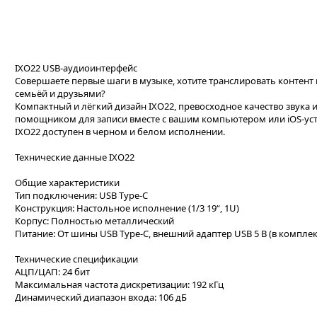
IXO22 USB-аудиоинтерфейс
Совершаете первые шаги в музыке, хотите транслировать контент
семьёй и друзьями?
Компактный и лёгкий дизайн IXO22, превосходное качество звука
помощником для записи вместе с вашим компьютером или iOS-ус
IXO22 доступен в черном и белом исполнении.
Технические данные IXO22
Общие характеристики
Тип подключения: USB Type-C
Конструкция: Настольное исполнение (1/3 19“, 1U)
Корпус: Полностью металлический
Питание: От шины USB Type-C, внешний адаптер USB 5 В (в компле
Технические спецификации
АЦП/ЦАП: 24 бит
Максимальная частота дискретизации: 192 кГц
Динамический диапазон входа: 106 дБ