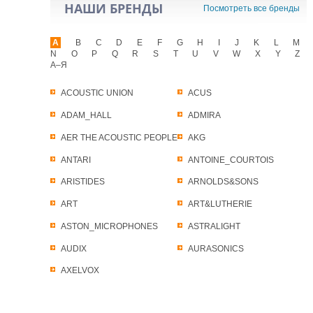
НАШИ БРЕНДЫ
Посмотреть все бренды
A
B
C
D
E
F
G
H
I
J
K
L
M
N
O
P
Q
R
S
T
U
V
W
X
Y
Z
А–Я
ACOUSTIC UNION
ACUS
ADAM_HALL
ADMIRA
AER THE ACOUSTIC PEOPLE
AKG
ANTARI
ANTOINE_COURTOIS
ARISTIDES
ARNOLDS&SONS
ART
ART&LUTHERIE
ASTON_MICROPHONES
ASTRALIGHT
AUDIX
AURASONICS
AXELVOX