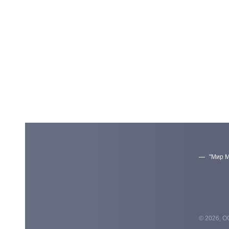
"Мир М
© 2026, О