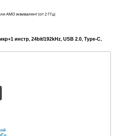
ли AMD эквивалент (от 2 ГГц)
р+1 инстр, 24bit/192kHz, USB 2.0, Type-C,
вой
кГц,