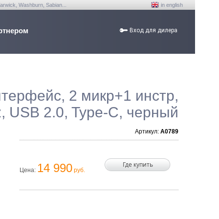
arwick, Washburn, Sabian...
in english
ртнером
Вход для дилера
терфейс, 2 микр+1 инстр,
z, USB 2.0, Type-C, черный
Артикул:
A0789
Где купить
14 990
Цена:
руб.