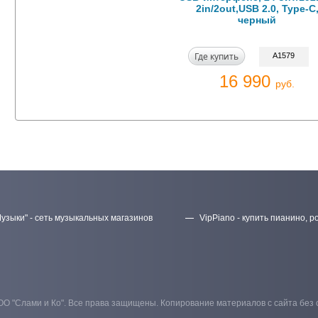
2in/2out,USB 2.0, Type-C
черный
Где купить
A1579
16 990
руб.
узыки" - сеть музыкальных магазинов
VipPiano - купить пианино, р
ОО "Слами и Ко". Все права защищены. Копирование материалов с сайта без 