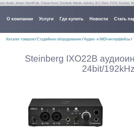
udix, Antari, NordFolk, Clavia Nord, Dexibell, Martin, Admira, B.C.Rich, FGN, Dunlop, W
О компании
Услуги
Где купить
Новости
Стать па
Каталог товаров
/
Студийное оборудование
/
Аудио- и MIDI-интерфейсы
/
Steinberg IXO22B аудиоин
24bit/192kH