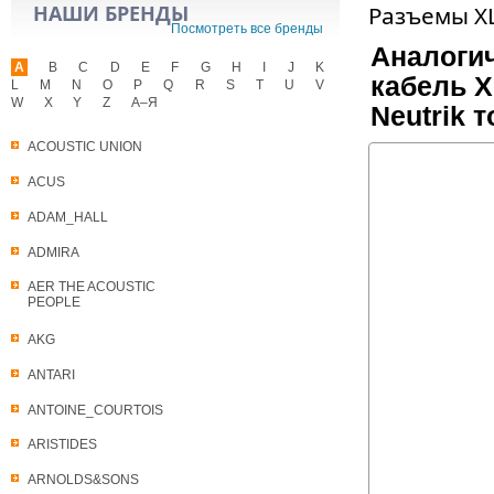
НАШИ БРЕНДЫ
Разъемы X
Посмотреть все бренды
Аналоги
A
B
C
D
E
F
G
H
I
J
K
кабель X
L
M
N
O
P
Q
R
S
T
U
V
W
X
Y
Z
А–Я
Neutrik 
ACOUSTIC UNION
ACUS
ADAM_HALL
ADMIRA
AER THE ACOUSTIC
PEOPLE
AKG
ANTARI
ANTOINE_COURTOIS
ARISTIDES
ARNOLDS&SONS