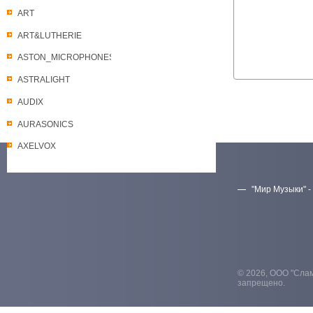
ART
ART&LUTHERIE
ASTON_MICROPHONES
ASTRALIGHT
AUDIX
AURASONICS
AXELVOX
"Мир Музыки" -
Скачать прайс-лист
© 2026, ООО "Слам
запрещено.