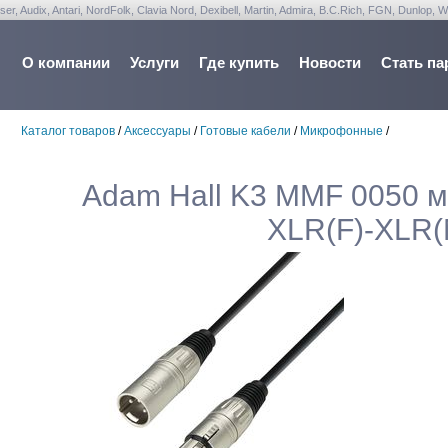
udix, Antari, NordFolk, Clavia Nord, Dexibell, Martin, Admira, B.C.Rich, FGN, Dunlop, W
О компании
Услуги
Где купить
Новости
Стать па
Каталог товаров
/
Аксессуары
/
Готовые кабели
/
Микрофонные
/
Adam Hall K3 MMF 0050 м
XLR(F)-XLR(