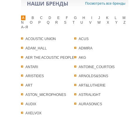
НАШИ БРЕНДЫ
Посмотреть все бренды
A
B
C
D
E
F
G
H
I
J
K
L
M
N
O
P
Q
R
S
T
U
V
W
X
Y
Z
А–Я
ACOUSTIC UNION
ACUS
ADAM_HALL
ADMIRA
AER THE ACOUSTIC PEOPLE
AKG
ANTARI
ANTOINE_COURTOIS
ARISTIDES
ARNOLDS&SONS
ART
ART&LUTHERIE
ASTON_MICROPHONES
ASTRALIGHT
AUDIX
AURASONICS
AXELVOX