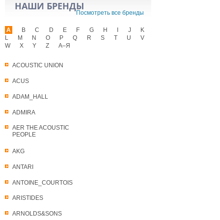
НАШИ БРЕНДЫ
Посмотреть все бренды
A
B
C
D
E
F
G
H
I
J
K
L
M
N
O
P
Q
R
S
T
U
V
W
X
Y
Z
А–Я
ACOUSTIC UNION
ACUS
ADAM_HALL
ADMIRA
AER THE ACOUSTIC
PEOPLE
AKG
ANTARI
ANTOINE_COURTOIS
ARISTIDES
ARNOLDS&SONS