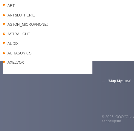
ART
ART&LUTHERIE
ASTON_MICROPHONES
ASTRALIGHT
AUDIX
AURASONICS
AXELVOX
"Мир Музыки" -
Скачать прайс-лист
© 2026, ООО "Слам
запрещено.