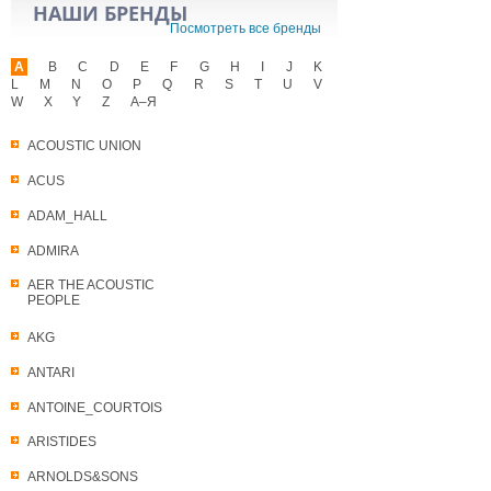
НАШИ БРЕНДЫ
Посмотреть все бренды
A
B
C
D
E
F
G
H
I
J
K
L
M
N
O
P
Q
R
S
T
U
V
W
X
Y
Z
А–Я
ACOUSTIC UNION
ACUS
ADAM_HALL
ADMIRA
AER THE ACOUSTIC
PEOPLE
AKG
ANTARI
ANTOINE_COURTOIS
ARISTIDES
ARNOLDS&SONS