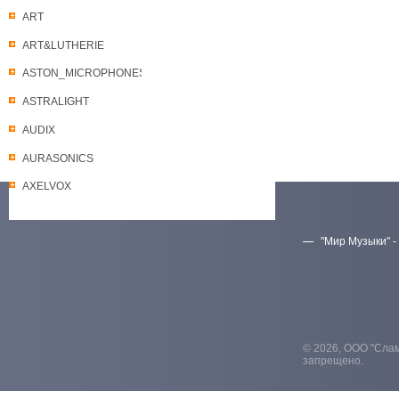
ART
ART&LUTHERIE
ASTON_MICROPHONES
ASTRALIGHT
AUDIX
AURASONICS
AXELVOX
"Мир Музыки" -
Скачать прайс-лист
© 2026, ООО "Слам
запрещено.