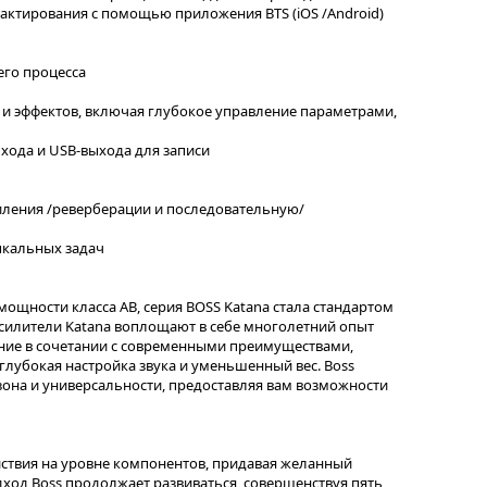
дактирования с помощью приложения BTS (iOS /Android)
его процесса
 и эффектов, включая глубокое управление параметрами,
хода и USB-выхода для записи
иления /реверберации и последовательную/
ыкальных задач
мощности класса AB, серия BOSS Katana стала стандартом
 Усилители Katana воплощают в себе многолетний опыт
ние в сочетании с современными преимуществами,
 глубокая настройка звука и уменьшенный вес. Boss
зона и универсальности, предоставляя вам возможности
ействия на уровне компонентов, придавая желанный
ход Boss продолжает развиваться, совершенствуя пять