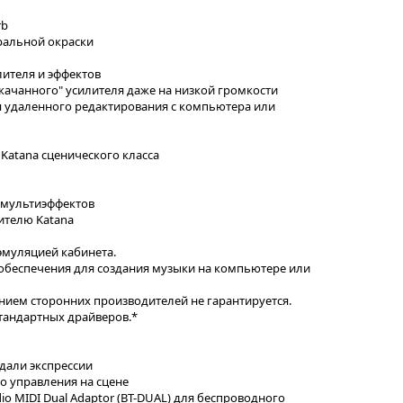
rb
ральной окраски
лителя и эффектов
скачанного" усилителя даже на низкой громкости
я удаленного редактирования с компьютера или
Katana сценического класса
 мультиэффектов
ителю Katana
эмуляцией кабинета.
обеспечения для создания музыки на компьютере или
нием сторонних производителей не гарантируется.
тандартных драйверов.*
дали экспрессии
о управления на сцене
o MIDI Dual Adaptor (BT-DUAL) для беспроводного