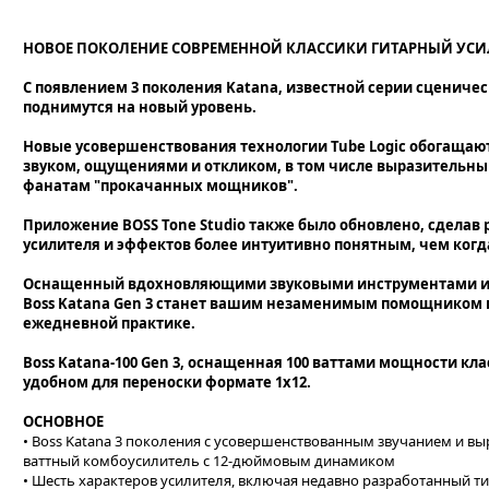
НОВОЕ ПОКОЛЕНИЕ СОВРЕМЕННОЙ КЛАССИКИ ГИТАРНЫЙ УСИЛИ
С появлением 3 поколения Katana, известной серии сцениче
поднимутся на новый уровень.
Новые усовершенствования технологии Tube Logic обогащаю
звуком, ощущениями и откликом, в том числе выразительным
фанатам "прокачанных мощников".
Приложение BOSS Tone Studio также было обновлено, сделав
усилителя и эффектов более интуитивно понятным, чем когд
Оснащенный вдохновляющими звуковыми инструментами и
Boss Katana Gen 3 станет вашим незаменимым помощником 
ежедневной практике.
Boss Katana-100 Gen 3, оснащенная 100 ваттами мощности кл
удобном для переноски формате 1х12.
ОСНОВНОЕ
• Boss Katana 3 поколения с усовершенствованным звучанием и выр
ваттный комбоусилитель с 12-дюймовым динамиком
• Шесть характеров усилителя, включая недавно разработанный т