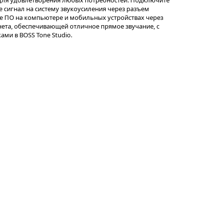
 для удовлетворения любых потребностей. Подключите
 сигнал на систему звукоусиления через разъем
е ПО на компьютере и мобильных устройствах через
нета, обеспечивающей отличное прямое звучание, с
ми в BOSS Tone Studio.