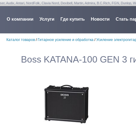
udix, Antari, NordFolk, Clavia Nord, Dexibell, Martin, Admira, B.C.Rich, FGN, Dunlop, W
О компании
Услуги
Где купить
Новости
Стать па
Каталог товаров
/
Гитарное усиление и обработка
/
Усиление электрогита
Boss KATANA-100 GEN 3 г