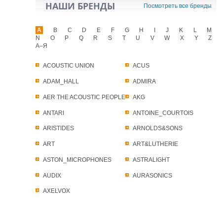
НАШИ БРЕНДЫ
Посмотреть все бренды
A
B
C
D
E
F
G
H
I
J
K
L
M
N
O
P
Q
R
S
T
U
V
W
X
Y
Z
А–Я
ACOUSTIC UNION
ACUS
ADAM_HALL
ADMIRA
AER THE ACOUSTIC PEOPLE
AKG
ANTARI
ANTOINE_COURTOIS
ARISTIDES
ARNOLDS&SONS
ART
ART&LUTHERIE
ASTON_MICROPHONES
ASTRALIGHT
AUDIX
AURASONICS
AXELVOX