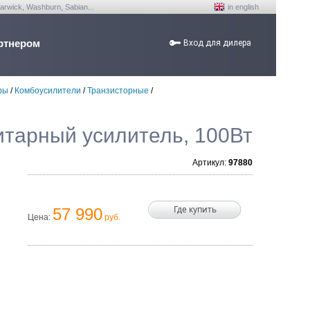
arwick, Washburn, Sabian...
in english
ртнером
Вход для дилера
ры
/
Комбоусилители
/
Транзисторные
/
итарный усилитель, 100Вт
Артикул:
97880
Где купить
57 990
Цена:
руб.