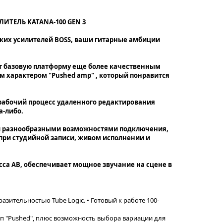
ТЕЛЬ KATANA-100 GEN 3
ских усилителей BOSS, ваши гитарные амбиции
т базовую платформу еще более качественным
 характером "Pushed amp" , который понравится
 рабочий процесс удаленного редактирования
а-либо.
 разнообразными возможностями подключения,
при студийной записи, живом исполнении и
асса AB, обеспечивает мощное звучание на сцене в
азительностью Tube Logic. • Готовый к работе 100-
ип "Pushed", плюс возможность выбора вариации для