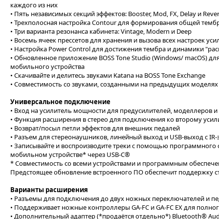
каждого из них
• Пять независимых секций эффектов: Booster, Mod, FX, Delay и Reve
• Трехполосная настройка Contour для формирования общей темб
• Три варианта резонанса кабинета: Vintage, Modern и Deep
• Восемь ячеек преcсетов для хранения и вызова всех настроек уси
• Настройка Power Control для достижения тембра и динамики "ра
• Обновленное приложение BOSS Tone Studio (Windows/ macOS) дл
мобильного устройства
• Скачивайте и делитесь звуками Katana на BOSS Tone Exchange
• Совместимость со звуками, созданными на предыдущих моделях 
Универсальное подключение
• Вход на усилитель мощности для предусилителей, моделлеров и
• Функция расширения в стерео для подключения ко второму усил
• Возврат/посыл петли эффектов для внешних педалей
• Разъем для стереонаушников, линейный выход и USB-выход с IR-
• Записывайте и воспроизводите треки с помощью программного 
мобильном устройстве* через USB-C®
* Совместимость со всеми устройствами и программным обеспече
Предстоящее обновление встроенного ПО обеспечит поддержку с
Варианты расширения
• Разъемы для подключения до двух ножных переключателей и пе
• Поддерживает ножные контроллеры GA-FC и GA-FC EX для полног
• Дополнительный адаптер (*продаётся отдельно*) Bluetooth® Audi