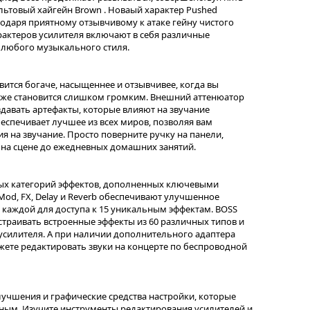
льтовый хайгейн Brown . Новаый характер Pushed
одаря приятному отзывчивому к атаке гейну чистого
рактеров усилителя включают в себя различные
 любого музыкального стиля.
ится богаче, насыщеннее и отзывчивее, когда вы
акже становится слишком громким. Внешний аттенюатор
давать артефакты, которые влияют на звучание
обеспечивает лучшее из всех миров, позволяя вам
ия на звучание. Просто поверните ручку на панели,
 на сцене до ежедневных домашних занятий.
мых категорий эффектов, дополненных ключевыми
Mod, FX, Delay и Reverb обеспечивают улучшенное
в каждой для доступа к 15 уникальным эффектам. BOSS
страивать встроенные эффекты из 60 различных типов и
усилителя. А при наличии дополнительного адаптера
ожете редактировать звуки на концерте по беспроводной
улучшения и графические средства настройки, которые
тным. Изучите инструменты редактирования усилителей и