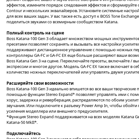
эффектов, измените порядок следования эффектов и сформируйте
Contour и нескольких эквалайзеров. Установите системные настр
для всех ваших задач. У вас также есть доступ к BOSS Tone Exchan
поделиться звуками со всемирным сообществом Katana.
Полный контроль на сцене
Boss Katana-100 Gen 3 обладает множеством мощных инструменто
пресетами позволяет сохранять и вызывать все настройки усилител
поддерживают дистанционное управление с помощью ножных пер
контроллеры GA-FC и GA-FC EX еще больше расширяют ваши возм
Boss Katana Gen 3 на сцене. Переключайте пресеты, включайте / 
экспрессии и многое другое. Модель GA-FC EX также включает в 
количество ножных переключателей или управлять двумя усилит
Расширяйте свои возможности
Boss Katana-100 Gen 3 идеально впишется во все ваши творческие
помощью функции Stereo Expand* позволяет управлять ими с помо
хорус, задержка и реверберация, распределяются по обоим усил
звучания. Или подключите к разъему Power Amp In, чтобы обойти 
усиления моделлера или внешнего предусилителя.
*Функция Stereo Expand поддерживается на всех моделях Katana Gen
Katana-50 MkII*.
Подключайтесь