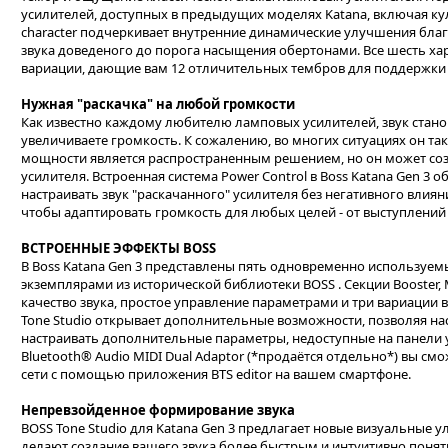
усилителей, доступных в предыдущих моделях Katana, включая ку
character подчеркивает внутренние динамические улучшения благ
звука доведеного до порога насыщения обертонами. Все шесть ха
вариации, дающие вам 12 отличительных тембров для поддержки
Нужная "раскачка" на любой громкости
Как известно каждому любителю ламповых усилителей, звук станов
увеличиваете громкость. К сожалению, во многих ситуациях он т
мощности является распространенным решением, но он может соз
усилителя. Встроенная система Power Control в Boss Katana Gen 3 
настраивать звук "раскачанного" усилителя без негативного влиян
чтобы адаптировать громкость для любых целей - от выступлений
ВСТРОЕННЫЕ ЭФФЕКТЫ BOSS
В Boss Katana Gen 3 представлены пять одновременно используе
экземплярами из исторической библиотеки BOSS . Секции Booster, 
качество звука, простое управление параметрами и три вариации 
Tone Studio открывает дополнительные возможности, позволяя на
настраивать дополнительные параметры, недоступные на панели 
Bluetooth® Audio MIDI Dual Adaptor (*продаётся отдельно*) вы см
сети с помощью приложения BTS editor на вашем смартфоне.
Непревзойденное формирование звука
BOSS Tone Studio для Katana Gen 3 предлагает новые визуальные 
делают создание вашего звука более быстрым и интуитивно поня