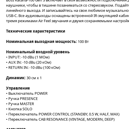
Boss Katana-100 Gen 3 включает в себя возможности подключения
наушники, чтобы в тишине позаниматься со стереозвуком. Подайте
линейного выхода. И записывайтесь на свое любимое музыкально
USB-C. Все аудиовыходы оснащены встроенной IR-эмуляцией каби
тремя режимами Air Feel звучания и двумя сохраняемыми настройка
Технические характеристики
Номинальная выходная мощность:
100 Вт
Номинальный входной уровень
• INPUT: -10 dBu (1 МОм)
• AUX IN: -10 dBu (20 кОм)
• RETURN IN: -10 dBu (100 кОм)
Динамик:
30 см х 1
Управление
• Выключатель POWER
• Ручка PRESENCE
• Ручка MASTER
• Кнопка SOLO
• Переключатель POWER CONTROL (STANDBY, 0.5 W, HALF, MAX)
• Переключатель CAB RESONANCE (VINTAGE, MODERN, DEEP)