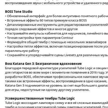
воспроизведения звука с мобильного устройства и удаленного ре
BOSS Tone Studio
• Обновленный интерфейс для более интуитивно понятного рабоч
• Встроенные эффекты 60 типов премиум-класса BOSS
• Детализированные инструменты для редактирования усилителей
порядок следования эффектов и многое другое
• Настраивайте импульсы кабинетов для наушников, линейного вы
• Точная настройка трех параметров Contour
• Формируйте общий тембр с помощью нескольких эквалайзеров
• Настройки петли эффектов, включая позиционирование после ус
параллельную работу
• Сохраняйте и упорядочивайте сцены Livesets для различных муз
Boss Katana Gen 3: Безграничное вдохновение
Благодаря передовой архитектуре усилителей Tube Logic и секции 
для гитаристов во всем мире с момента ее появления в 2016 году.
разработки BOSS, обеспечивая профессиональное ламповое звуча
такими как встроенные эффекты, воспроизведение в одно касание,
Katana Gen 3 поднимается на уровень за счет еще большего диапа
для игры, недоступные ни одному другому усилителю.
Усовершенствованные тембры Tube Logic
Tube Logic воссоздает ламповую схему и все её сложные взаимод
тембр и ощущение классической схемы ламповых усилителей. Под