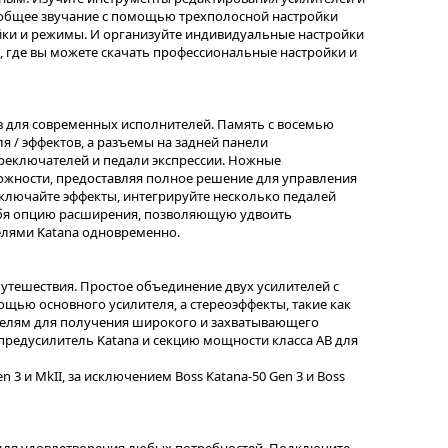
 общее звучание с помощью трехполосной настройки
ойки и режимы. И организуйте индивидуальные настройки
ge, где вы можете скачать профессиональные настройки и
в для современных исполнителей. Память с восемью
я / эффектов, а разъемы на задней панели
еключателей и педали экспрессии. Ножные
ожности, предоставляя полное решение для управления
выключайте эффекты, интегрируйте несколько педалей
себя опцию расширения, позволяющую удвоить
елями Katana одновременно.
 путешествия. Простое объединение двух усилителей с
щью основного усилителя, а стереоэффекты, такие как
ителям для получения широкого и захватывающего
предусилитель Katana и секцию мощности класса AB для
 3 и MkII, за исключением Boss Katana-50 Gen 3 и Boss