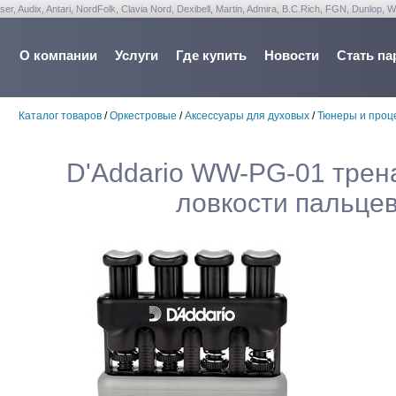
udix, Antari, NordFolk, Clavia Nord, Dexibell, Martin, Admira, B.C.Rich, FGN, Dunlop, W
О компании
Услуги
Где купить
Новости
Стать па
Каталог товаров
/
Оркестровые
/
Аксессуары для духовых
/
Тюнеры и проц
D'Addario WW-PG-01 трен
ловкости пальцев