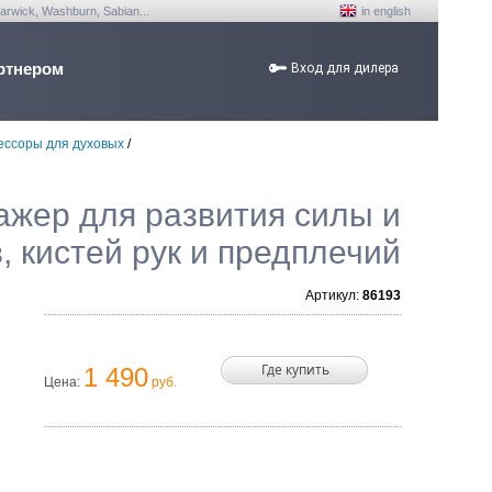
arwick, Washburn, Sabian...
in english
ртнером
Вход для дилера
ессоры для духовых
/
ажер для развития силы и
, кистей рук и предплечий
Артикул:
86193
Где купить
1 490
Цена:
руб.