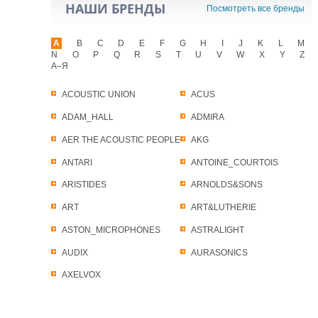
НАШИ БРЕНДЫ
Посмотреть все бренды
A
B
C
D
E
F
G
H
I
J
K
L
M
N
O
P
Q
R
S
T
U
V
W
X
Y
Z
А–Я
ACOUSTIC UNION
ACUS
ADAM_HALL
ADMIRA
AER THE ACOUSTIC PEOPLE
AKG
ANTARI
ANTOINE_COURTOIS
ARISTIDES
ARNOLDS&SONS
ART
ART&LUTHERIE
ASTON_MICROPHONES
ASTRALIGHT
AUDIX
AURASONICS
AXELVOX