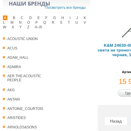
НАШИ БРЕНДЫ
Посмотреть все бренды
A
B
C
D
E
F
G
H
I
J
K
L
M
N
O
P
Q
R
S
T
U
V
W
X
Y
Z
А–Я
ACOUSTIC UNION
K&M 24630-00
ACUS
света на треног
черная, 
ADAM_HALL
ADMIRA
Артик
AER THE ACOUSTIC
15 
PEOPLE
AKG
Где
ANTARI
ANTOINE_COURTOIS
ARISTIDES
Назад
ARNOLDS&SONS