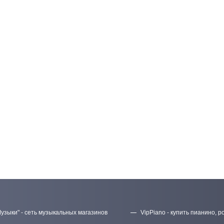
узыки" - сеть музыкальных магазинов
VipPiano - купить пианино, р