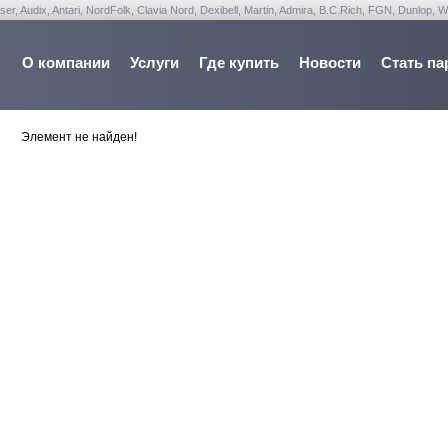
udix, Antari, NordFolk, Clavia Nord, Dexibell, Martin, Admira, B.C.Rich, FGN, Dunlop, W
О компании
Услуги
Где купить
Новости
Стать па
Элемент не найден!