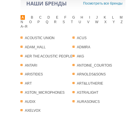
НАШИ БРЕНДЫ
Посмотреть все бренды
A
B
C
D
E
F
G
H
I
J
K
L
M
N
O
P
Q
R
S
T
U
V
W
X
Y
Z
А–Я
ACOUSTIC UNION
ACUS
ADAM_HALL
ADMIRA
AER THE ACOUSTIC PEOPLE
AKG
ANTARI
ANTOINE_COURTOIS
ARISTIDES
ARNOLDS&SONS
ART
ART&LUTHERIE
ASTON_MICROPHONES
ASTRALIGHT
AUDIX
AURASONICS
AXELVOX