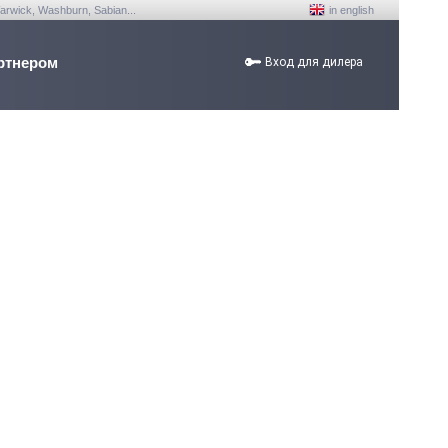
arwick, Washburn, Sabian...
in english
ртнером
Вход для дилера