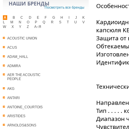
НАШИ БРЕНДЫ
Особеннос
Посмотреть все бренды
A
B
C
D
E
F
G
H
I
J
K
Кардиоидн
L
M
N
O
P
Q
R
S
T
U
V
W
X
Y
Z
А–Я
капсюля KE
Защита от 
ACOUSTIC UNION
Обтекаемы
ACUS
Изготовле
ADAM_HALL
Идентифик
ADMIRA
AER THE ACOUSTIC
PEOPLE
Техническ
AKG
ANTARI
Направленно
ANTOINE_COURTOIS
Тип . . . 
ARISTIDES
Диапазон час
Чувствитель
ARNOLDS&SONS