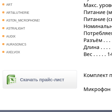
Макс. урове
ART
Питание (мик
ART&LUTHERIE
Питание (све
ASTON_MICROPHONES
Номинальное
ASTRALIGHT
Потребляемы
AUDIX
Разъём . . . 
AURASONICS
Длина . . . 
Вес . . . . . 
AXELVOX
Комплект 
Скачать прайс-лист
Микрофон 