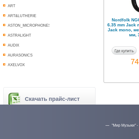
ART
ART&LUTHERIE
Nordfolk NG
6.35 mm Jack 
ASTON_MICROPHONES
Jack mono, ме
мм, 
ASTRALIGHT
AUDIX
Где купить
AURASONICS
7
AXELVOX
Скачать прайс-лист
"Мир Музыки" -