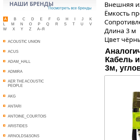
НАШИ БРЕНДЫ
Внешняя и
Посмотреть все бренды
Ёмкость п
A
B
C
D
E
F
G
H
I
J
K
Сопротивл
L
M
N
O
P
Q
R
S
T
U
V
Длина 3 м
W
X
Y
Z
А–Я
Цвет чёрн
ACOUSTIC UNION
Аналоги
ACUS
Кабель 
ADAM_HALL
3м, угло
ADMIRA
AER THE ACOUSTIC
PEOPLE
AKG
ANTARI
ANTOINE_COURTOIS
ARISTIDES
ARNOLDS&SONS