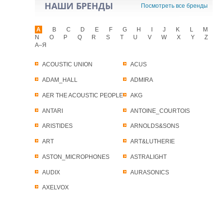
НАШИ БРЕНДЫ
Посмотреть все бренды
A
B
C
D
E
F
G
H
I
J
K
L
M
N
O
P
Q
R
S
T
U
V
W
X
Y
Z
А–Я
ACOUSTIC UNION
ACUS
ADAM_HALL
ADMIRA
AER THE ACOUSTIC PEOPLE
AKG
ANTARI
ANTOINE_COURTOIS
ARISTIDES
ARNOLDS&SONS
ART
ART&LUTHERIE
ASTON_MICROPHONES
ASTRALIGHT
AUDIX
AURASONICS
AXELVOX