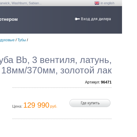
arwick, Washburn, Sabian...
in english
ртнером
Вход для дилера
 духовые
/
Тубы
/
ба Bb, 3 вентиля, латунь,
18мм/370мм, золотой лак
Артикул:
96471
Где купить
129 990
Цена:
руб.