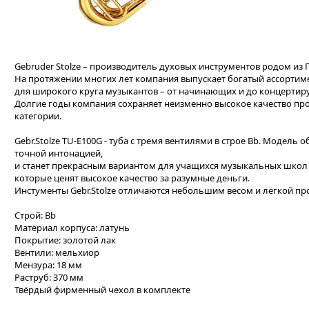
Gebruder Stolze – производитель духовых инструментов родом из 
На протяжении многих лет компания выпускает богатый ассортим
для широкого круга музыкантов – от начинающих и до концерти
Долгие годы компания сохраняет неизменно высокое качество про
категории.
Gebr.Stolze TU-E100G - туба с тремя вентилями в строе Bb. Модель
точной интонацией,
и станет прекрасным вариантом для учащихся музыкальных школ 
которые ценят высокое качество за разумные деньги.
Инстументы Gebr.Stolze отличаются небольшим весом и лёгкой п
Строй: Bb
Материал корпуса: латунь
Покрытие: золотой лак
Вентили: мельхиор
Мензура: 18 мм
Раструб: 370 мм
Твёрдый фирменный чехол в комплекте