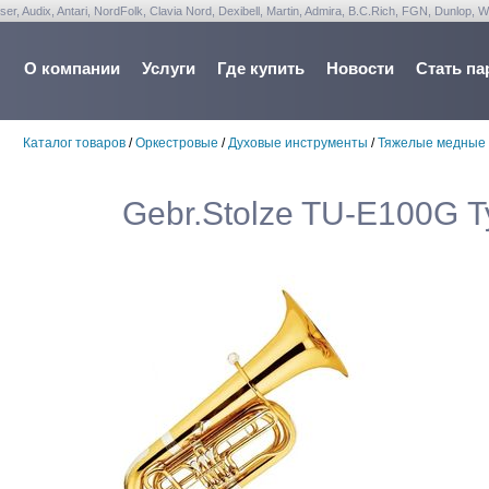
udix, Antari, NordFolk, Clavia Nord, Dexibell, Martin, Admira, B.C.Rich, FGN, Dunlop, W
О компании
Услуги
Где купить
Новости
Стать па
Каталог товаров
/
Оркестровые
/
Духовые инструменты
/
Тяжелые медные
Gebr.Stolze TU-E100G Ту