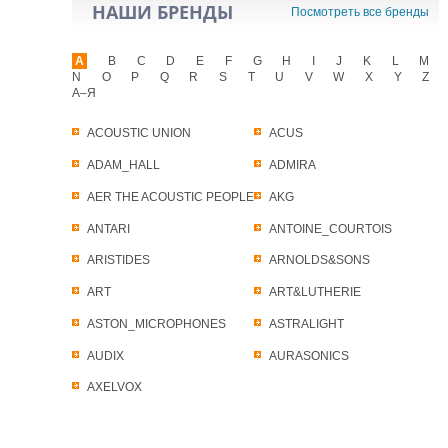
НАШИ БРЕНДЫ
Посмотреть все бренды
A
B
C
D
E
F
G
H
I
J
K
L
M
N
O
P
Q
R
S
T
U
V
W
X
Y
Z
А–Я
ACOUSTIC UNION
ACUS
ADAM_HALL
ADMIRA
AER THE ACOUSTIC PEOPLE
AKG
ANTARI
ANTOINE_COURTOIS
ARISTIDES
ARNOLDS&SONS
ART
ART&LUTHERIE
ASTON_MICROPHONES
ASTRALIGHT
AUDIX
AURASONICS
AXELVOX