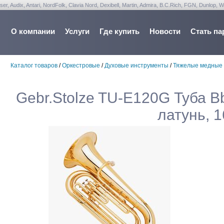
udix, Antari, NordFolk, Clavia Nord, Dexibell, Martin, Admira, B.C.Rich, FGN, Dunlop, W
О компании
Услуги
Где купить
Новости
Стать па
Каталог товаров
/
Оркестровые
/
Духовые инструменты
/
Тяжелые медные
Gebr.Stolze TU-E120G Туба Bb
латунь, 