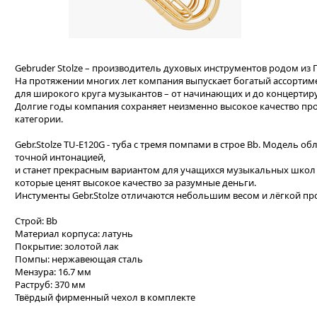
Gebruder Stolze – производитель духовых инструментов родом из 
На протяжении многих лет компания выпускает богатый ассортим
для широкого круга музыкантов – от начинающих и до концерти
Долгие годы компания сохраняет неизменно высокое качество про
категории.
Gebr.Stolze TU-E120G - туба с тремя помпами в строе Bb. Модель 
точной интонацией,
и станет прекрасным вариантом для учащихся музыкальных школ 
которые ценят высокое качество за разумные деньги.
Инстументы Gebr.Stolze отличаются небольшим весом и лёгкой п
Строй: Bb
Материал корпуса: латунь
Покрытие: золотой лак
Помпы: нержавеющая сталь
Мензура: 16.7 мм
Раструб: 370 мм
Твёрдый фирменный чехол в комплекте