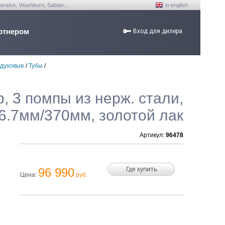
arwick, Washburn, Sabian...
in english
ртнером
Вход для дилера
 духовые
/
Тубы
/
, 3 помпы из нерж. стали,
16.7мм/370мм, золотой лак
Артикул:
96478
Где купить
96 990
Цена:
руб.