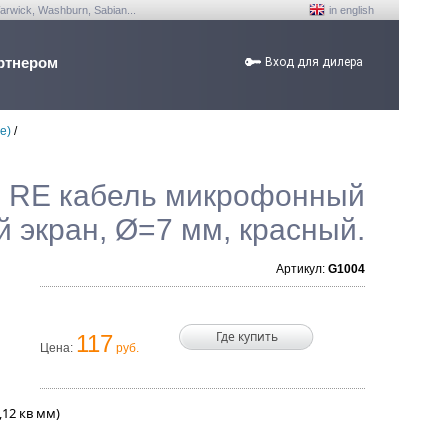
arwick, Washburn, Sabian...
in english
ртнером
Вход для дилера
е)
/
7 RE кабель микрофонный
 экран, Ø=7 мм, красный.
Артикул:
G1004
Где купить
117
Цена:
руб.
12 кв мм)