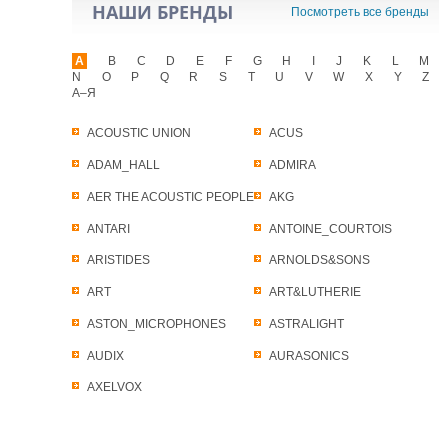
НАШИ БРЕНДЫ
Посмотреть все бренды
A
B
C
D
E
F
G
H
I
J
K
L
M
N
O
P
Q
R
S
T
U
V
W
X
Y
Z
А–Я
ACOUSTIC UNION
ACUS
ADAM_HALL
ADMIRA
AER THE ACOUSTIC PEOPLE
AKG
ANTARI
ANTOINE_COURTOIS
ARISTIDES
ARNOLDS&SONS
ART
ART&LUTHERIE
ASTON_MICROPHONES
ASTRALIGHT
AUDIX
AURASONICS
AXELVOX