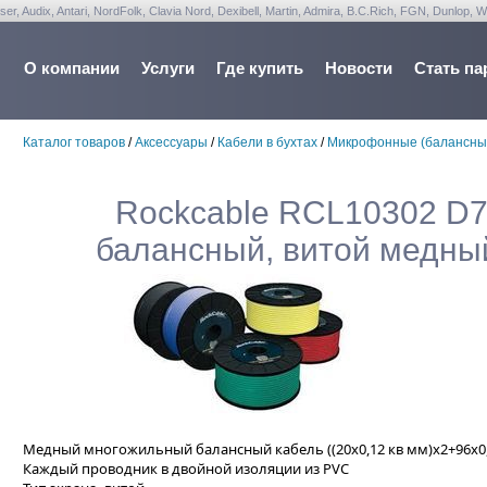
udix, Antari, NordFolk, Clavia Nord, Dexibell, Martin, Admira, B.C.Rich, FGN, Dunlop, W
О компании
Услуги
Где купить
Новости
Стать па
Каталог товаров
/
Аксессуары
/
Кабели в бухтах
/
Микрофонные (балансны
Rockcable RCL10302 D
балансный, витой медный
Медный многожильный балансный кабель ((20х0,12 кв мм)х2+96х0,
Каждый проводник в двойной изоляции из PVC