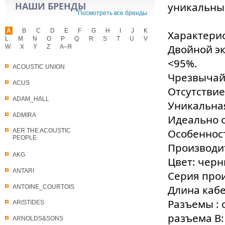
НАШИ БРЕНДЫ
уникальны
Посмотреть все бренды
A
B
C
D
E
F
G
H
I
J
K
Характерис
L
M
N
O
P
Q
R
S
T
U
V
Двойной э
W
X
Y
Z
А–Я
<95%.
ACOUSTIC UNION
Чрезвычай
ACUS
Отсутстви
ADAM_HALL
Уникальна
ADMIRA
Идеально 
Особеннос
AER THE ACOUSTIC
PEOPLE
Производит
AKG
Цвет: чер
ANTARI
Серия прои
Длина кабел
ANTOINE_COURTOIS
Разъемы : 
ARISTIDES
разъема B:
ARNOLDS&SONS