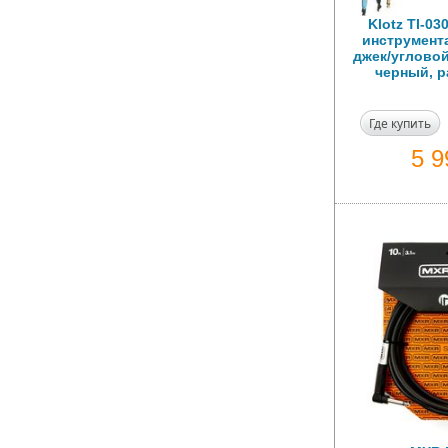
Klotz TI-0
инструмент
джек/угловой
черный, р
Где купить
5 