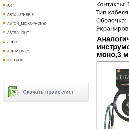
Контакты: 
ART
Тип кабеля
ART&LUTHERIE
Оболочка:
ASTON_MICROPHONES
Экраниров
ASTRALIGHT
Аналогич
AUDIX
инструме
AURASONICS
моно,3 м
AXELVOX
Скачать прайс-лист