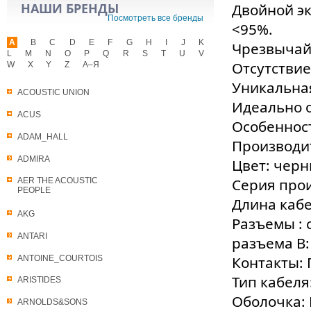
НАШИ БРЕНДЫ
Двойной э
Посмотреть все бренды
<95%.
A
B
C
D
E
F
G
H
I
J
K
Чрезвычай
L
M
N
O
P
Q
R
S
T
U
V
Отсутстви
W
X
Y
Z
А–Я
Уникальна
ACOUSTIC UNION
Идеально 
ACUS
Особеннос
ADAM_HALL
Производит
ADMIRA
Цвет: чер
Серия прои
AER THE ACOUSTIC
PEOPLE
Длина кабел
AKG
Разъемы : 
ANTARI
разъема B:
Контакты: 
ANTOINE_COURTOIS
Тип кабеля
ARISTIDES
Оболочка:
ARNOLDS&SONS