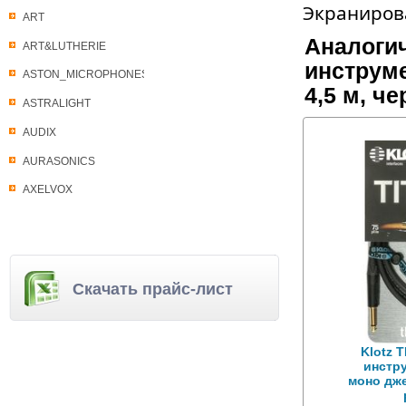
Экраниров
ART
Аналогич
ART&LUTHERIE
инструм
ASTON_MICROPHONES
4,5 м, ч
ASTRALIGHT
AUDIX
AURASONICS
AXELVOX
Скачать прайс-лист
Klotz 
инстр
моно дже