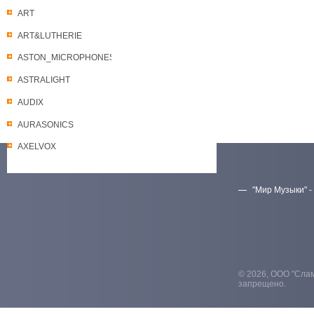
ART
ART&LUTHERIE
ASTON_MICROPHONES
ASTRALIGHT
AUDIX
AURASONICS
AXELVOX
"Мир Музыки" -
Скачать прайс-лист
© 2026, ООО "Слам
запрещено.