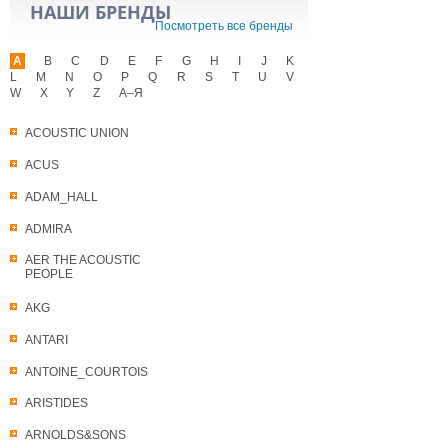
НАШИ БРЕНДЫ
Посмотреть все бренды
A
B
C
D
E
F
G
H
I
J
K
L
M
N
O
P
Q
R
S
T
U
V
W
X
Y
Z
А–Я
ACOUSTIC UNION
ACUS
ADAM_HALL
ADMIRA
AER THE ACOUSTIC
PEOPLE
AKG
ANTARI
ANTOINE_COURTOIS
ARISTIDES
ARNOLDS&SONS