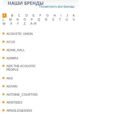
НАШИ БРЕНДЫ
Посмотреть все бренды
A
B
C
D
E
F
G
H
I
J
K
L
M
N
O
P
Q
R
S
T
U
V
W
X
Y
Z
А–Я
ACOUSTIC UNION
ACUS
ADAM_HALL
ADMIRA
AER THE ACOUSTIC
PEOPLE
AKG
ANTARI
ANTOINE_COURTOIS
ARISTIDES
ARNOLDS&SONS