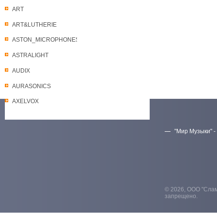
ART
ART&LUTHERIE
ASTON_MICROPHONES
ASTRALIGHT
AUDIX
AURASONICS
AXELVOX
"Мир Музыки" -
Скачать прайс-лист
© 2026, ООО "Слам
запрещено.