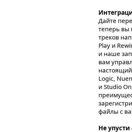
Интеграц
Дайте пер
теперь вы
треков нап
Play и Rew
и наше зап
вам управл
настоящий 
Logic, Nuen
и Studio O
преимущес
зарегистри
файлы с ва
Не упусти