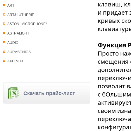
клавиш, к
ART
и придает 
ART&LUTHERIE
кривых ско
ASTON_MICROPHONES
клавиатуры
ASTRALIGHT
AUDIX
Функция 
Просто наж
AURASONICS
смещения 
AXELVOX
дополнител
переключит
позволит в
с бОльшим 
Скачать прайс-лист
активирует
своим изна
переключа
конфигура