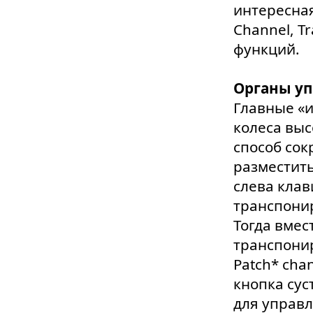
интересная
Channel, T
функций.
Органы у
Главные «и
колеса выс
способ сок
разместить
слева клав
транспонир
Тогда вмес
транспонир
Patch* cha
кнопка сус
для управ