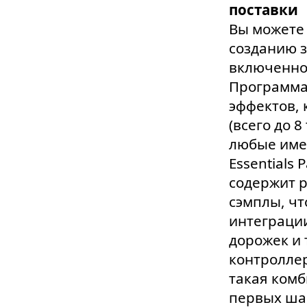
поставки
Вы можете 
созданию з
включенном
Программа 
эффектов, 
(всего до 
любые имею
Essentials 
содержит 
сэмплы, чт
интеграци
дорожек и
контроллер
такая ком
первых шаг