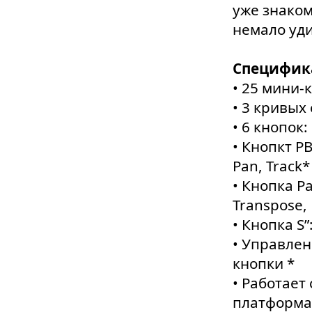
уже знаком
немало уди
Специфик
• 25 мини-
• 3 кривых 
• 6 кнопок:
• Кнопкт PB
Pan, Track*
• Кнопка P
Transpose,
• Кнопка S
• Управле
кнопки *
• Работает
платформах