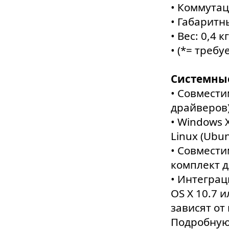
• Коммутац
• Габаритные
• Вес: 0,4 кг
• (*= треб
Системны
• Совмести
драйверов
• Windows X
Linux (Ubun
• Совмести
комплект 
• Интеграц
OS X 10.7 
зависят от
Подробную