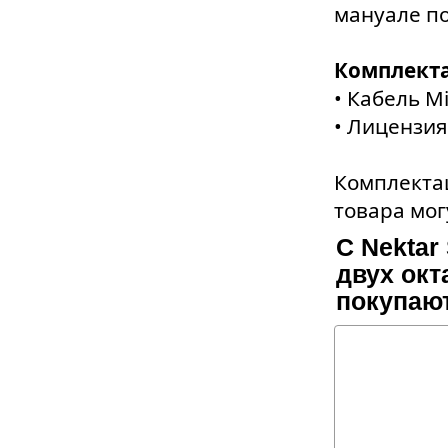
мануале по
Комплект
• Кабель M
• Лицензия
Комплектац
товара мог
С Nektar
двух окта
покупаю