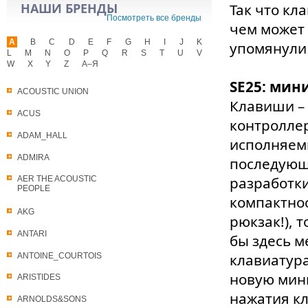
НАШИ БРЕНДЫ
Так что кл
Посмотреть все бренды
чем может 
A
B
C
D
E
F
G
H
I
J
K
упомянули
L
M
N
O
P
Q
R
S
T
U
V
W
X
Y
Z
А–Я
SE25: мин
ACOUSTIC UNION
Клавиши –
ACUS
контролле
ADAM_HALL
исполняем
ADMIRA
последующ
разработк
AER THE ACOUSTIC
PEOPLE
компактнос
AKG
рюкзак!), 
ANTARI
бы здесь м
клавиатура
ANTOINE_COURTOIS
новую мини
ARISTIDES
нажатия к
ARNOLDS&SONS