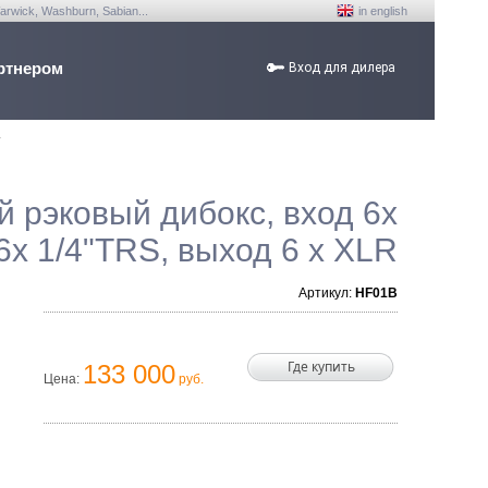
arwick, Washburn, Sabian...
in english
ртнером
Вход для дилера
/
й рэковый дибокс, вход 6x
 6x 1/4"TRS, выход 6 x XLR
Артикул:
HF01B
Где купить
133 000
Цена:
руб.