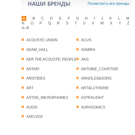
НАШИ БРЕНДЫ
Посмотреть все бренды
A
B
C
D
E
F
G
H
I
J
K
L
M
N
O
P
Q
R
S
T
U
V
W
X
Y
Z
А–Я
ACOUSTIC UNION
ACUS
ADAM_HALL
ADMIRA
AER THE ACOUSTIC PEOPLE
AKG
ANTARI
ANTOINE_COURTOIS
ARISTIDES
ARNOLDS&SONS
ART
ART&LUTHERIE
ASTON_MICROPHONES
ASTRALIGHT
AUDIX
AURASONICS
AXELVOX