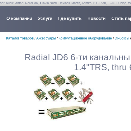
udix, Antari, NordFolk, Clavia Nord, Dexibell, Martin, Admira, B.C.Rich, FGN, Dunlop, W
О компании
Услуги
Где купить
Новости
Стать па
Каталог товаров
/
Аксессуары
/
Коммутационное оборудование
/
DI-боксы
Radial JD6 6-ти канальны
1.4"TRS, thru