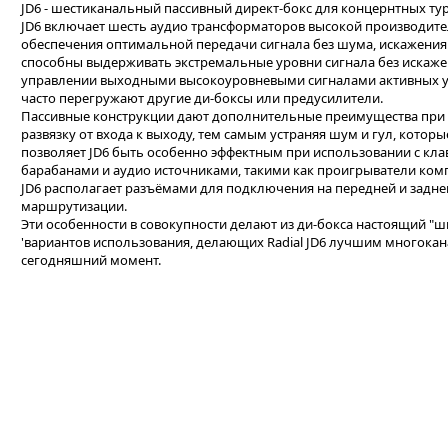
JD6 - шестиканальный пассивный директ-бокс для концернтных туров
JD6 включает шесть аудио трансформаторов высокой производите
обеспечения оптимальной передачи сигнала без шума, искажения
способны выдерживать экстремальные уровни сигнала без искажен
управлении выходными высокоуровневыми сигналами активных ус
часто перегружают другие ди-боксы или предусилители.
Пассивные конструкции дают дополнительные преимущества при 
развязку от входа к выходу, тем самым устраняя шум и гул, которы
позволяет JD6 быть особенно эффектным при использовании с кл
барабанами и аудио источниками, такими как проигрыватели ком
JD6 располагает разъёмами для подключения на передней и задн
маршрутизации.
Эти особенности в совокупности делают из ди-бокса настоящий "
'вариантов использования, делающих Radial JD6 лучшим многока
сегодняшний момент.