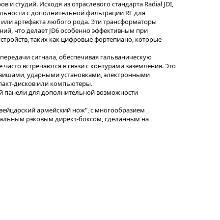
 и студий. Исходя из отраслевого стандарта Radial JDI,
льности с дополнительной фильтрации RF для
 или артефакта любого рода. Эти трансформаторы
ий, что делает JD6 особенно эффективным при
тройств, таких как цифровые фортепиано, которые
передачи сигнала, обеспечивая гальваническую
е часто встречаются в связи с контурами заземления. Это
авишами, ударными установками, электронными
пакт-дисков или компьютеры.
ей панели для дополнительной возможности
швейцарский армейский нож", с многообразием
нальным рэковым директ-боксом, сделанным на