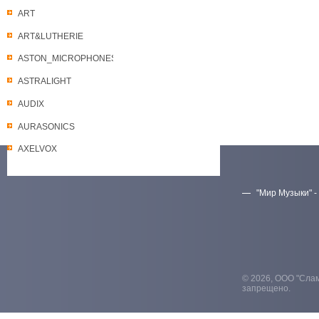
ART
ART&LUTHERIE
ASTON_MICROPHONES
ASTRALIGHT
AUDIX
AURASONICS
AXELVOX
"Мир Музыки" -
Скачать прайс-лист
© 2026, ООО "Слам
запрещено.