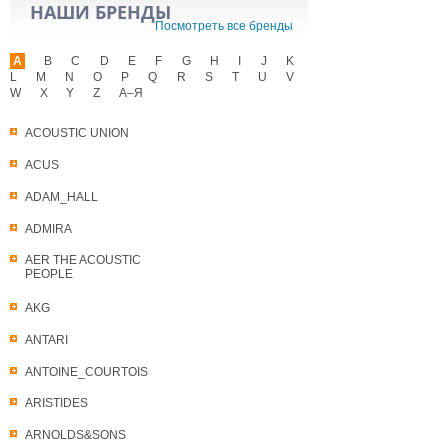
НАШИ БРЕНДЫ
Посмотреть все бренды
A
B
C
D
E
F
G
H
I
J
K
L
M
N
O
P
Q
R
S
T
U
V
W
X
Y
Z
А–Я
ACOUSTIC UNION
ACUS
ADAM_HALL
ADMIRA
AER THE ACOUSTIC
PEOPLE
AKG
ANTARI
ANTOINE_COURTOIS
ARISTIDES
ARNOLDS&SONS