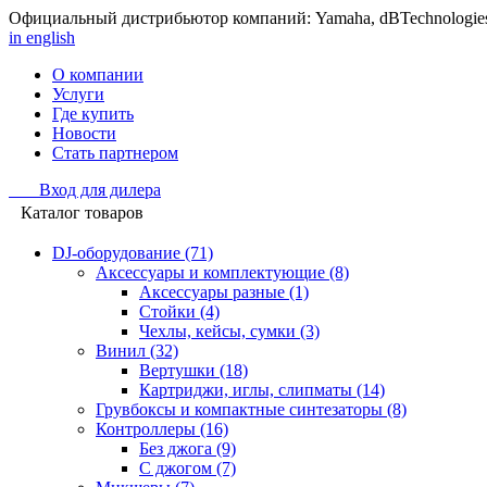
Официальный дистрибьютор компаний: Yamaha, dBTechnologies, Sen
in english
О компании
Услуги
Где купить
Новости
Стать партнером
Вход для дилера
Каталог товаров
DJ-оборудование (71)
Аксессуары и комплектующие (8)
Аксессуары разные (1)
Стойки (4)
Чехлы, кейсы, сумки (3)
Винил (32)
Вертушки (18)
Картриджи, иглы, слипматы (14)
Грувбоксы и компактные синтезаторы (8)
Контроллеры (16)
Без джога (9)
С джогом (7)