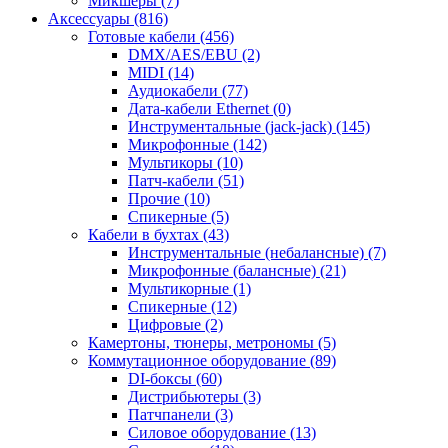
Микшеры (7)
Аксессуары (816)
Готовые кабели (456)
DMX/AES/EBU (2)
MIDI (14)
Аудиокабели (77)
Дата-кабели Ethernet (0)
Инструментальные (jack-jack) (145)
Микрофонные (142)
Мультикоры (10)
Патч-кабели (51)
Прочие (10)
Спикерные (5)
Кабели в бухтах (43)
Инструментальные (небалансные) (7)
Микрофонные (балансные) (21)
Мультикорные (1)
Спикерные (12)
Цифровые (2)
Камертоны, тюнеры, метрономы (5)
Коммутационное оборудование (89)
DI-боксы (60)
Дистрибьютеры (3)
Патчпанели (3)
Силовое оборудование (13)