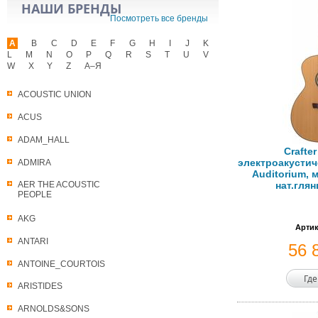
НАШИ БРЕНДЫ
Посмотреть все бренды
A
B
C
D
E
F
G
H
I
J
K
L
M
N
O
P
Q
R
S
T
U
V
W
X
Y
Z
А–Я
ACOUSTIC UNION
ACUS
ADAM_HALL
Crafte
электроакустич
ADMIRA
Auditorium, 
нат.глян
AER THE ACOUSTIC
PEOPLE
AKG
Артик
ANTARI
56 
ANTOINE_COURTOIS
Где
ARISTIDES
ARNOLDS&SONS