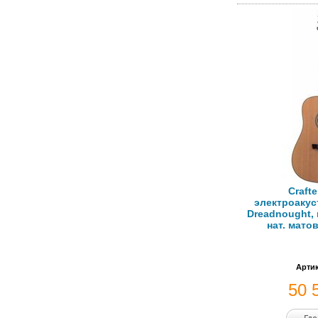
Craft
электроакус
Dreadnought, 
нат. мато
Артик
50 