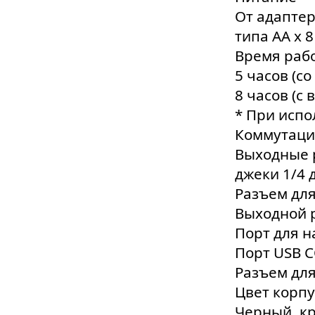
От адаптер
типа АА x 8
Время рабо
5 часов (
8 часов (
* При исп
Коммутаци
Выходные р
джеки 1/4
Разъем дл
Выходной 
Порт для 
Порт USB 
Разъем для
Цвет корпу
Черный, к