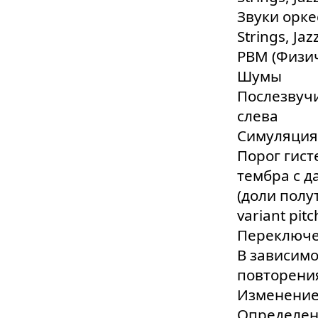
Звуки орк
Strings, Jaz
PBM (Физи
Шумы
Послезвучи
слева
Симуляция
Порог гист
тембра с да
(доли полу
variant pitc
Переключе
В зависимо
повторени
Изменение 
Определен