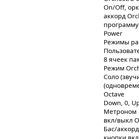
On/Off, ор
аккорд Orc
программу 
Power
Режимы ра
Пользоват
8 ячеек па
Режим Orc
Соло (звуч
(одновреме
Octave
Down, 0, Up
Метроном
вкл/выкл O
Бас/аккорд
кнопки вкл