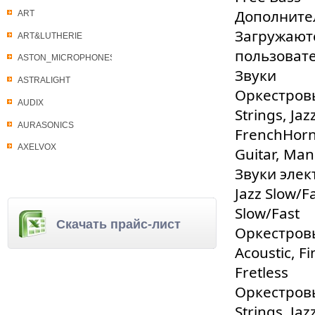
Дополните
ART
Загружаютс
ART&LUTHERIE
пользовате
ASTON_MICROPHONES
Звуки
ASTRALIGHT
Оркестров
AUDIX
Strings, Ja
AURASONICS
FrenchHorn,
AXELVOX
Guitar, Man
Звуки элек
Jazz Slow/F
Slow/Fast
Скачать прайс-лист
Оркестров
Acoustic, F
Fretless
Оркестров
Strings, Jaz