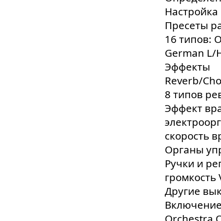
Настройка 
Пресеты ра
16 типов: O
German L/H, 
Эффекты
Reverb/Cho
8 типов ре
Эффект вр
электроор
скорость 
Органы уп
Ручки и ре
громкость 
Другие вы
Включение
Orchestra 