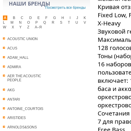
НАШИ БРЕНДЫ
Кривая от
Посмотреть все бренды
Fixed Low, 
A
B
C
D
E
F
G
H
I
J
K
X-Heavy
L
M
N
O
P
Q
R
S
T
U
V
W
X
Y
Z
А–Я
Звуковой 
Максималь
ACOUSTIC UNION
128 голосо
ACUS
Тоны (набо
ADAM_HALL
16 наборов
ADMIRA
пользовате
AER THE ACOUSTIC
включает: 
PEOPLE
баса и акк
AKG
оркестрово
ANTARI
оркестрово
ANTOINE_COURTOIS
Сочетания 
ARISTIDES
7 для прав
ARNOLDS&SONS
Free Bass