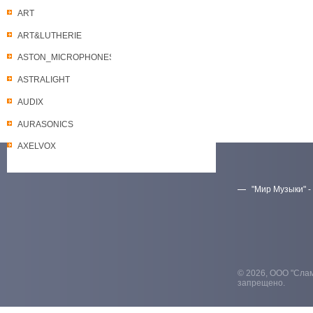
ART
ART&LUTHERIE
ASTON_MICROPHONES
ASTRALIGHT
AUDIX
AURASONICS
AXELVOX
"Мир Музыки" -
Скачать прайс-лист
© 2026, ООО "Слам
запрещено.