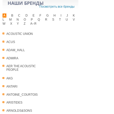
НАШИ БРЕНДЫ
Посмотреть все бренды
A
B
C
D
E
F
G
H
I
J
K
L
M
N
O
P
Q
R
S
T
U
V
W
X
Y
Z
А–Я
ACOUSTIC UNION
ACUS
ADAM_HALL
ADMIRA
AER THE ACOUSTIC
PEOPLE
AKG
ANTARI
ANTOINE_COURTOIS
ARISTIDES
ARNOLDS&SONS