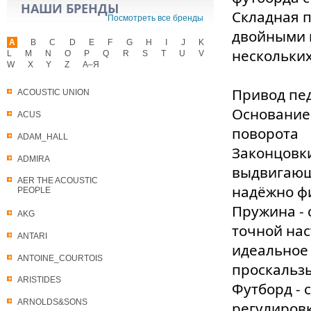
НАШИ БРЕНДЫ
Складная п
Посмотреть все бренды
двойными 
A
B
C
D
E
F
G
H
I
J
K
нескольких
L
M
N
O
P
Q
R
S
T
U
V
W
X
Y
Z
А–Я
Привод пед
ACOUSTIC UNION
Основание
ACUS
поворота
ADAM_HALL
Законцовки
ADMIRA
выдвигающ
AER THE ACOUSTIC
надёжно фи
PEOPLE
Пружина - 
AKG
точной нас
ANTARI
идеальное
ANTOINE_COURTOIS
проскальз
ARISTIDES
Футборд - с
ARNOLDS&SONS
регулировк