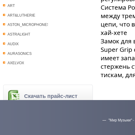
Система Po
ART
между трем
ART&LUTHERIE
цепи, что 
ASTON_MICROPHONES
хай-хете
ASTRALIGHT
Замок для 
AUDIX
Super Grip
AURASONICS
имеет запа
AXELVOX
стержень с
тискам, дл
Скачать прайс-лист
"Мир Музыки" -