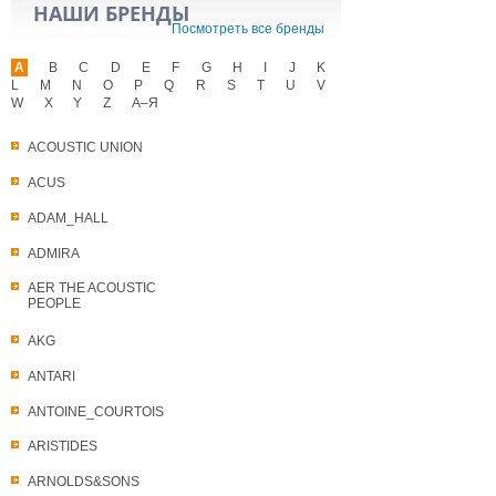
НАШИ БРЕНДЫ
Посмотреть все бренды
A
B
C
D
E
F
G
H
I
J
K
L
M
N
O
P
Q
R
S
T
U
V
W
X
Y
Z
А–Я
ACOUSTIC UNION
ACUS
ADAM_HALL
ADMIRA
AER THE ACOUSTIC
PEOPLE
AKG
ANTARI
ANTOINE_COURTOIS
ARISTIDES
ARNOLDS&SONS