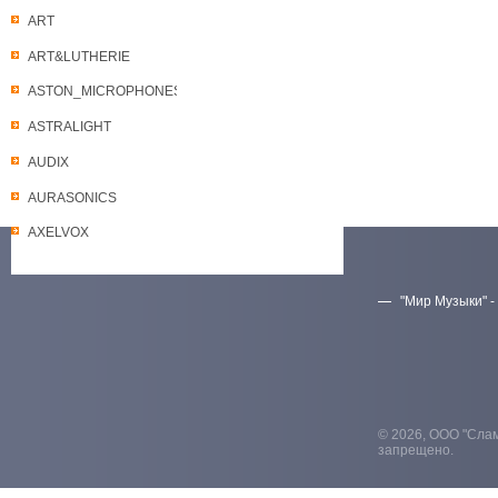
ART
ART&LUTHERIE
ASTON_MICROPHONES
ASTRALIGHT
AUDIX
AURASONICS
AXELVOX
"Мир Музыки" -
Скачать прайс-лист
© 2026, ООО "Слам
запрещено.