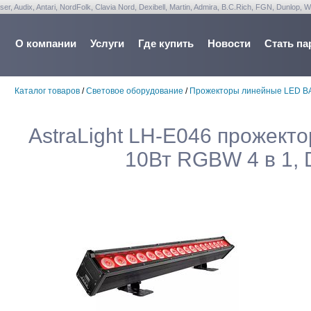
udix, Antari, NordFolk, Clavia Nord, Dexibell, Martin, Admira, B.C.Rich, FGN, Dunlop, W
О компании
Услуги
Где купить
Новости
Стать па
Каталог товаров
/
Световое оборудование
/
Прожекторы линейные LED B
AstraLight LH-E046 прожект
10Вт RGBW 4 в 1, D