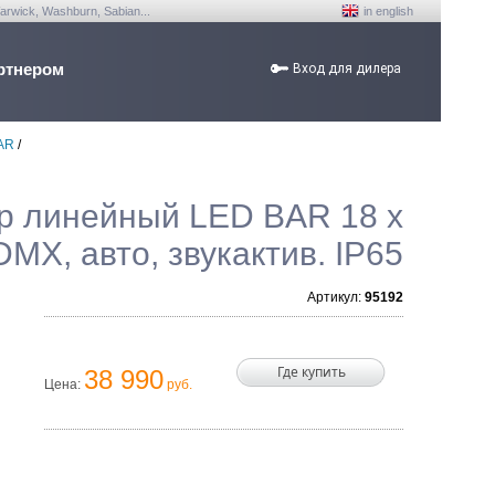
arwick, Washburn, Sabian...
in english
ртнером
Вход для дилера
AR
/
ор линейный LED BAR 18 x
MX, авто, звукактив. IP65
Артикул:
95192
Где купить
38 990
Цена:
руб.