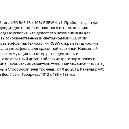
ипа LED BAR 18 x 10Вт RGBW 4 в 1. Прибор создан для
дходит для профессионального использования.
одные условия, что делает его незаменимым для
1 высококачественными светодиодами RGBW 4в1
етовые эффекты. Технология RGBW открывает широкий
зуальные эффекты для красочной картинки. Надежный
ая коммутация гарантируют надежность и
. А компактный дизайн облегчит транспортировку и
ния. Технические характеристики: Напряжение: 110-220 В,
ейный Стробоскоп: электронный, от 0 до 20 Гц Каналы DMX:
ес: 7,59 кг Габариты: 1012 х 138 х 183 мм