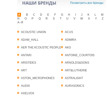
НАШИ БРЕНДЫ
Посмотреть все бренды
A
B
C
D
E
F
G
H
I
J
K
L
M
N
O
P
Q
R
S
T
U
V
W
X
Y
Z
А–Я
ACOUSTIC UNION
ACUS
ADAM_HALL
ADMIRA
AER THE ACOUSTIC PEOPLE
AKG
ANTARI
ANTOINE_COURTOIS
ARISTIDES
ARNOLDS&SONS
ART
ART&LUTHERIE
ASTON_MICROPHONES
ASTRALIGHT
AUDIX
AURASONICS
AXELVOX