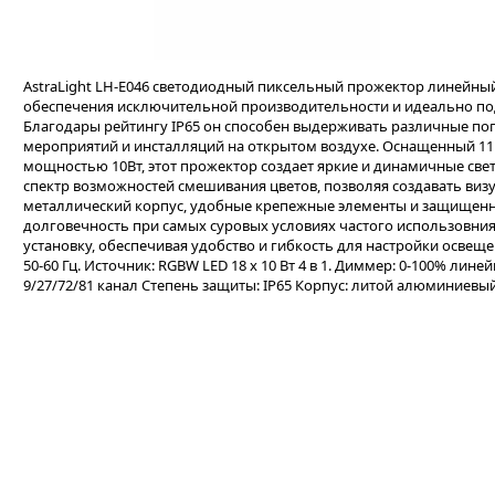
AstraLight LH-E046 светодиодный пиксельный прожектор линейный т
обеспечения исключительной производительности и идеально по
Благодары рейтингу IP65 он способен выдерживать различные пог
мероприятий и инсталляций на открытом воздухе. Оснащенный 1
мощностью 10Вт, этот прожектор создает яркие и динамичные св
спектр возможностей смешивания цветов, позволяя создавать ви
металлический корпус, удобные крепежные элементы и защищенн
долговечность при самых суровых условиях частого использовния
установку, обеспечивая удобство и гибкость для настройки освеще
50-60 Гц. Источник: RGBW LED 18 x 10 Вт 4 в 1. Диммер: 0-100% лин
9/27/72/81 канал Степень защиты: IP65 Корпус: литой алюминиевый В