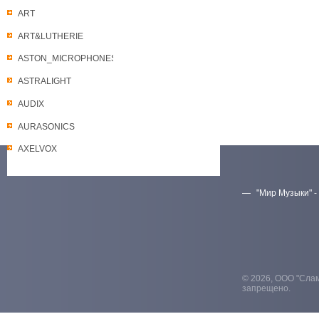
ART
ART&LUTHERIE
ASTON_MICROPHONES
ASTRALIGHT
AUDIX
AURASONICS
AXELVOX
"Мир Музыки" -
Скачать прайс-лист
© 2026, ООО "Слам
запрещено.