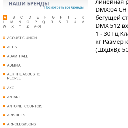
линейная р
НАШИ БРЕНДЫ
Посмотреть все бренды
DMX:04 CH 
бегущей ст
A
B
C
D
E
F
G
H
I
J
K
L
M
N
O
P
Q
R
S
T
U
V
DMX 512 вх
W
X
Y
Z
А–Я
1 - 30 Гц К
ACOUSTIC UNION
кг Размер 
ACUS
(ШхДхВ): 50
ADAM_HALL
ADMIRA
AER THE ACOUSTIC
PEOPLE
AKG
ANTARI
ANTOINE_COURTOIS
ARISTIDES
ARNOLDS&SONS