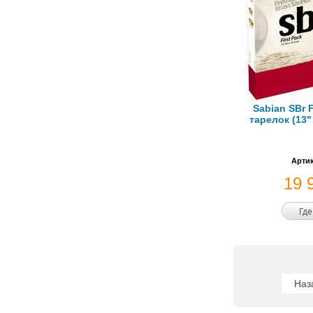
Sabian SBr F
тарелок (13"
Артик
19 
Где
Наз