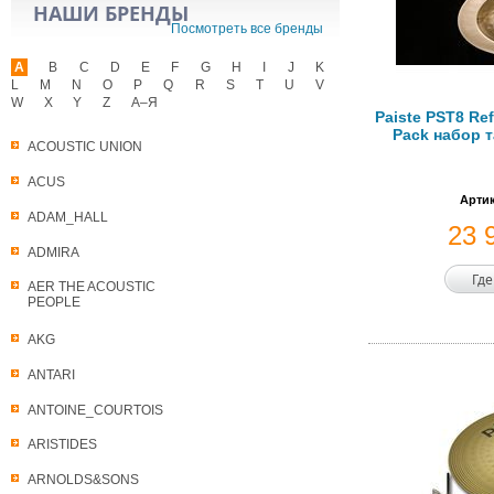
НАШИ БРЕНДЫ
Посмотреть все бренды
A
B
C
D
E
F
G
H
I
J
K
L
M
N
O
P
Q
R
S
T
U
V
W
X
Y
Z
А–Я
Paiste PST8 Ref
Pack набор т
ACOUSTIC UNION
ACUS
Артик
ADAM_HALL
23 
ADMIRA
Где
AER THE ACOUSTIC
PEOPLE
AKG
ANTARI
ANTOINE_COURTOIS
ARISTIDES
ARNOLDS&SONS