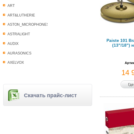
ART
ART&LUTHERIE
ASTON_MICROPHONES
ASTRALIGHT
Paiste 101 Br
AUDIX
(13"/18") 
AURASONICS
AXELVOX
Артик
14 
Где
Скачать прайс-лист