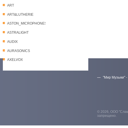
ART
ART&LUTHERIE
ASTON_MICROPHONES
ASTRALIGHT
AUDIX
AURASONICS
AXELVOX
"Мир Музыки" -
Скачать прайс-лист
© 2026, ООО "Слам
запрещено.