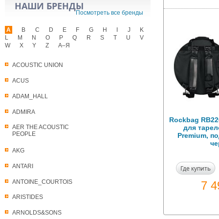
НАШИ БРЕНДЫ
Посмотреть все бренды
A
B
C
D
E
F
G
H
I
J
K
L
M
N
O
P
Q
R
S
T
U
V
W
X
Y
Z
А–Я
ACOUSTIC UNION
ACUS
ADAM_HALL
ADMIRA
Rockbag RB22
для тарел
AER THE ACOUSTIC
PEOPLE
Premium, по
ч
AKG
ANTARI
Где купить
ANTOINE_COURTOIS
7 
ARISTIDES
ARNOLDS&SONS