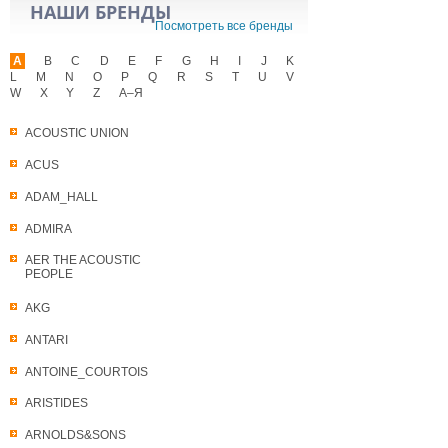
НАШИ БРЕНДЫ
Посмотреть все бренды
A
B
C
D
E
F
G
H
I
J
K
L
M
N
O
P
Q
R
S
T
U
V
W
X
Y
Z
А–Я
ACOUSTIC UNION
ACUS
ADAM_HALL
ADMIRA
AER THE ACOUSTIC
PEOPLE
AKG
ANTARI
ANTOINE_COURTOIS
ARISTIDES
ARNOLDS&SONS