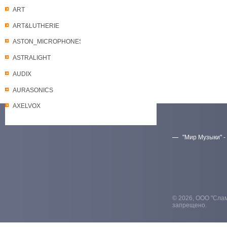
ART
ART&LUTHERIE
ASTON_MICROPHONES
ASTRALIGHT
AUDIX
AURASONICS
AXELVOX
"Мир Музыки" -
Скачать прайс-лист
© 2026, ООО "Слам
запрещено.