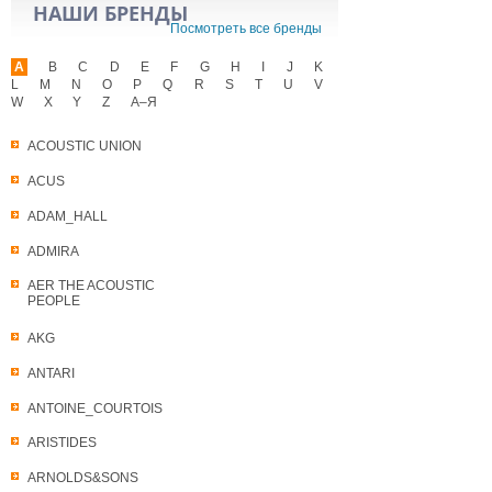
НАШИ БРЕНДЫ
Посмотреть все бренды
A
B
C
D
E
F
G
H
I
J
K
L
M
N
O
P
Q
R
S
T
U
V
W
X
Y
Z
А–Я
ACOUSTIC UNION
ACUS
ADAM_HALL
ADMIRA
AER THE ACOUSTIC
PEOPLE
AKG
ANTARI
ANTOINE_COURTOIS
ARISTIDES
ARNOLDS&SONS