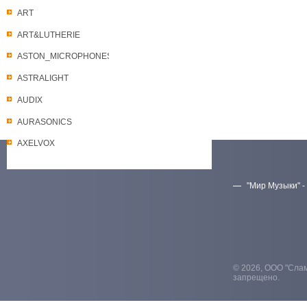
ART
ART&LUTHERIE
ASTON_MICROPHONES
ASTRALIGHT
AUDIX
AURASONICS
AXELVOX
"Мир Музыки" -
Скачать прайс-лист
© 2026, ООО "Слам
запрещено.