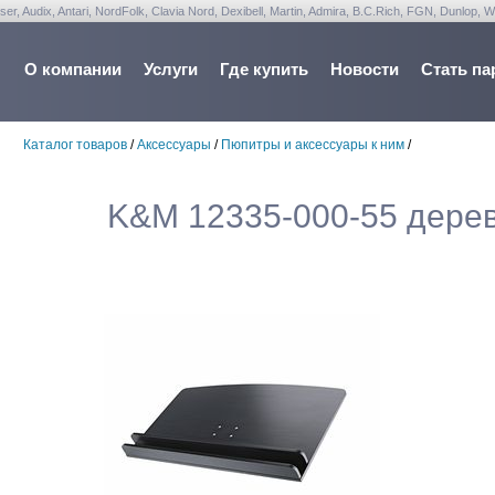
udix, Antari, NordFolk, Clavia Nord, Dexibell, Martin, Admira, B.C.Rich, FGN, Dunlop, W
О компании
Услуги
Где купить
Новости
Стать па
Каталог товаров
/
Аксессуары
/
Пюпитры и аксессуары к ним
/
K&M 12335-000-55 дере