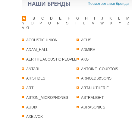
НАШИ БРЕНДЫ
Посмотреть все бренды
A
B
C
D
E
F
G
H
I
J
K
L
M
N
O
P
Q
R
S
T
U
V
W
X
Y
Z
А–Я
ACOUSTIC UNION
ACUS
ADAM_HALL
ADMIRA
AER THE ACOUSTIC PEOPLE
AKG
ANTARI
ANTOINE_COURTOIS
ARISTIDES
ARNOLDS&SONS
ART
ART&LUTHERIE
ASTON_MICROPHONES
ASTRALIGHT
AUDIX
AURASONICS
AXELVOX