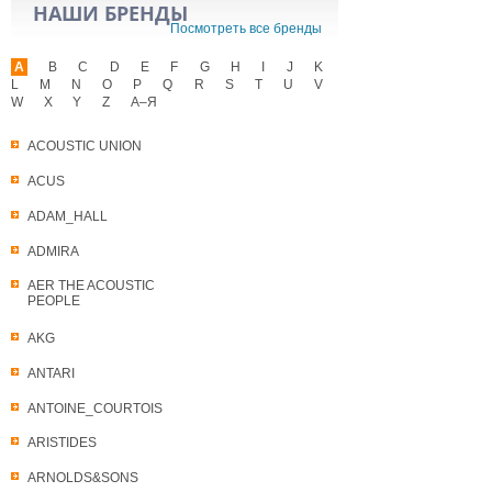
НАШИ БРЕНДЫ
Посмотреть все бренды
A
B
C
D
E
F
G
H
I
J
K
L
M
N
O
P
Q
R
S
T
U
V
W
X
Y
Z
А–Я
ACOUSTIC UNION
ACUS
ADAM_HALL
ADMIRA
AER THE ACOUSTIC
PEOPLE
AKG
ANTARI
ANTOINE_COURTOIS
ARISTIDES
ARNOLDS&SONS