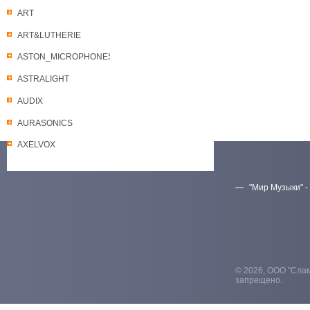
ART
ART&LUTHERIE
ASTON_MICROPHONES
ASTRALIGHT
AUDIX
AURASONICS
AXELVOX
"Мир Музыки" -
Скачать прайс-лист
© 2026, ООО "Слам
запрещено.