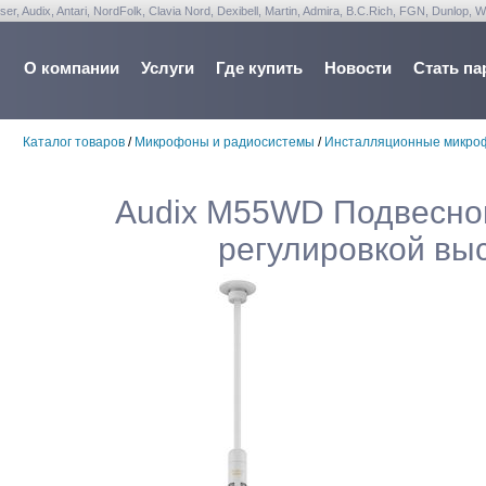
udix, Antari, NordFolk, Clavia Nord, Dexibell, Martin, Admira, B.C.Rich, FGN, Dunlop, W
О компании
Услуги
Где купить
Новости
Стать па
Каталог товаров
/
Микрофоны и радиосистемы
/
Инсталляционные микро
Audix M55WD Подвесно
регулировкой вы