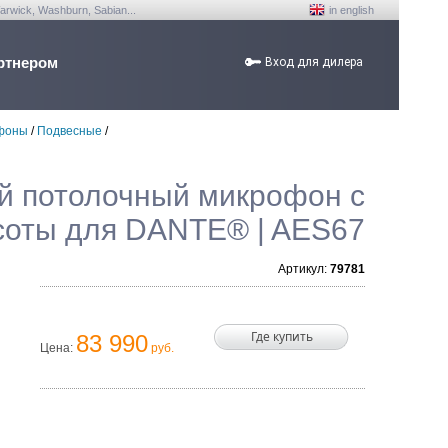
arwick, Washburn, Sabian...
in english
ртнером
Вход для дилера
фоны
/
Подвесные
/
й потолочный микрофон c
соты для DANTE® | AES67
Артикул:
79781
Где купить
83 990
Цена:
руб.