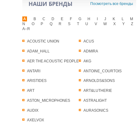
НАШИ БРЕНДЫ
Посмотреть все бренды
A
B
C
D
E
F
G
H
I
J
K
L
M
N
O
P
Q
R
S
T
U
V
W
X
Y
Z
А–Я
ACOUSTIC UNION
ACUS
ADAM_HALL
ADMIRA
AER THE ACOUSTIC PEOPLE
AKG
ANTARI
ANTOINE_COURTOIS
ARISTIDES
ARNOLDS&SONS
ART
ART&LUTHERIE
ASTON_MICROPHONES
ASTRALIGHT
AUDIX
AURASONICS
AXELVOX