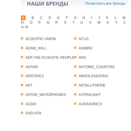
НАШИ БРЕНДЫ
Посмотреть все бренды
A
B
C
D
E
F
G
H
I
J
K
L
M
N
O
P
Q
R
S
T
U
V
W
X
Y
Z
А–Я
ACOUSTIC UNION
ACUS
ADAM_HALL
ADMIRA
AER THE ACOUSTIC PEOPLE
AKG
ANTARI
ANTOINE_COURTOIS
ARISTIDES
ARNOLDS&SONS
ART
ART&LUTHERIE
ASTON_MICROPHONES
ASTRALIGHT
AUDIX
AURASONICS
AXELVOX