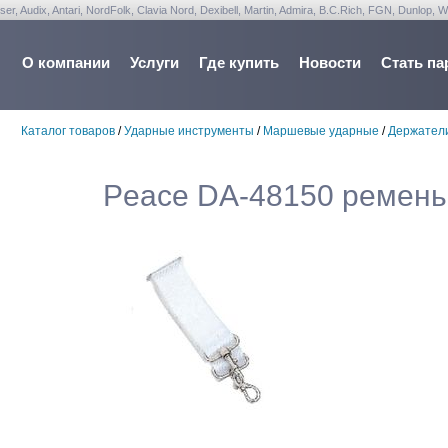
udix, Antari, NordFolk, Clavia Nord, Dexibell, Martin, Admira, B.C.Rich, FGN, Dunlop, W
О компании
Услуги
Где купить
Новости
Стать па
Каталог товаров
/
Ударные инструменты
/
Маршевые ударные
/
Держатели
Peace DA-48150 ремень