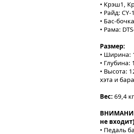
• Крэш1, К
• Райд: CY-
• Бас-бочка
• Рама: DTS
Размер:
• Ширина: 
• Глубина:
• Высота: 
хэта и бар
Вес:
69,4 к
ВНИМАНИЕ 
не входит)
• Педаль б