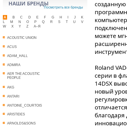
НАШИ БРЕНДЫ
созданную 
Посмотреть все бренды
программн
A
B
C
D
E
F
G
H
I
J
K
компьютер
L
M
N
O
P
Q
R
S
T
U
V
подключени
W
X
Y
Z
А–Я
можете мг
ACOUSTIC UNION
расширенн
ACUS
инструмент
ADAM_HALL
ADMIRA
Roland VAD
серии в фл
AER THE ACOUSTIC
PEOPLE
14DSX выв
AKG
новый уров
ANTARI
регулировк
отличаетс
ANTOINE_COURTOIS
благодаря 
ARISTIDES
инновацион
ARNOLDS&SONS