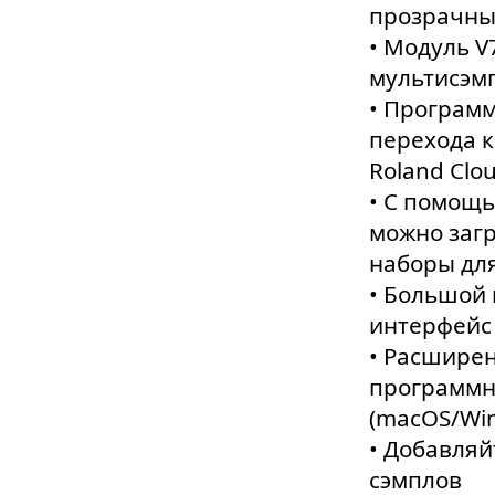
прозрачны
• Модуль V
мультисэмп
• Програм
перехода к
Roland Clou
• С помощь
можно загр
наборы для
• Большой
интерфейс
• Расширен
программн
(macOS/Wi
• Добавляй
сэмплов