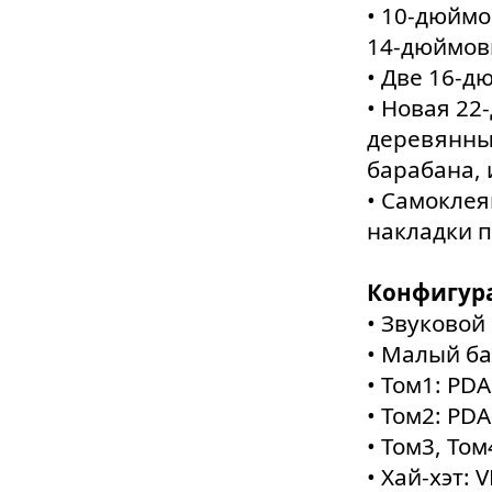
• 10-дюймо
14-дюймов
• Две 16-д
• Новая 22
деревянны
барабана,
• Самоклея
накладки п
Конфигура
• Звуковой
• Малый ба
• Том1: PDA
• Том2: PDA
• Том3, Том
• Хай-хэт: 