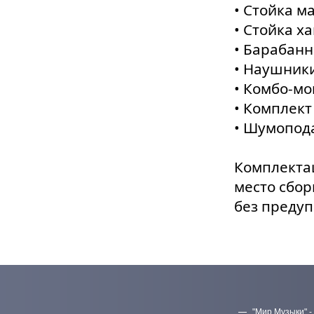
• Cтойка м
• Cтойка ха
• Барабанн
• Наушник
• Комбо-мо
• Комплект
• Шумопода
Комплектац
место сбор
без преду
"Мир Музыки" -