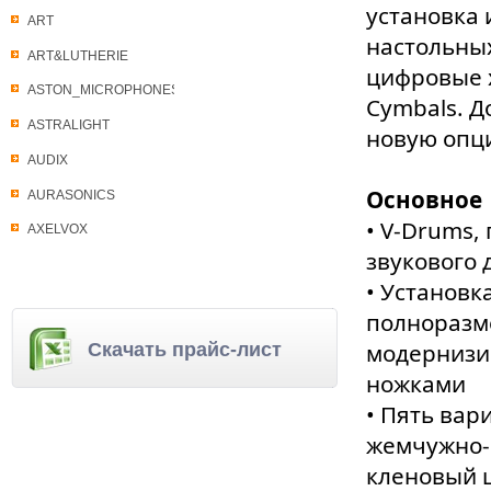
установка 
ART
настольных
ART&LUTHERIE
цифровые х
ASTON_MICROPHONES
Cymbals. Д
ASTRALIGHT
новую опци
AUDIX
Основное
AURASONICS
• V-Drums
AXELVOX
звукового 
• Установк
полноразм
модернизи
Скачать прайс-лист
ножками
• Пять вар
жемчужно-б
кленовый ш