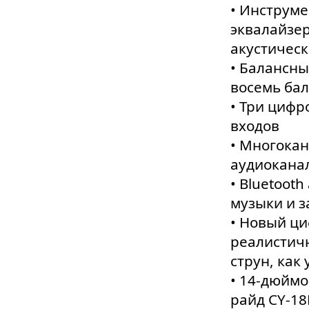
• Инструме
эквалайзе
акустическ
• Балансны
восемь бал
• Три цифр
входов
• Многока
аудиокана
• Bluetoot
музыки и з
• Новый ц
реалистич
струн, как
• 14-дюйм
райд CY-1