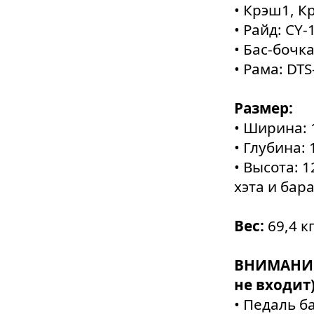
• Крэш1, К
• Райд: CY-
• Бас-бочка
• Рама: DTS
Размер:
• Ширина: 
• Глубина:
• Высота: 
хэта и бар
Вес:
69,4 к
ВНИМАНИЕ 
не входит)
• Педаль б