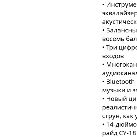
• Инструме
эквалайзе
акустическ
• Балансны
восемь бал
• Три цифр
входов
• Многока
аудиокана
• Bluetoot
музыки и з
• Новый ц
реалистич
струн, как
• 14-дюйм
райд CY-1