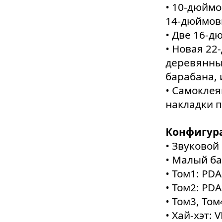
• 10-дюймо
14-дюймов
• Две 16-д
• Новая 22
деревянны
барабана,
• Самоклея
накладки п
Конфигура
• Звуковой
• Малый ба
• Том1: PDA
• Том2: PDA
• Том3, Том
• Хай-хэт: 