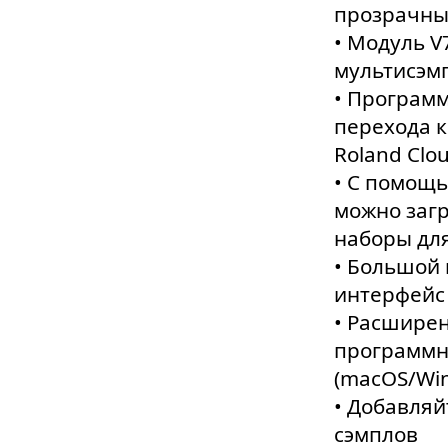
прозрачны
• Модуль V
мультисэмп
• Програм
перехода к
Roland Clou
• С помощь
можно загр
наборы для
• Большой
интерфейс
• Расширен
программн
(macOS/Wi
• Добавляй
сэмплов