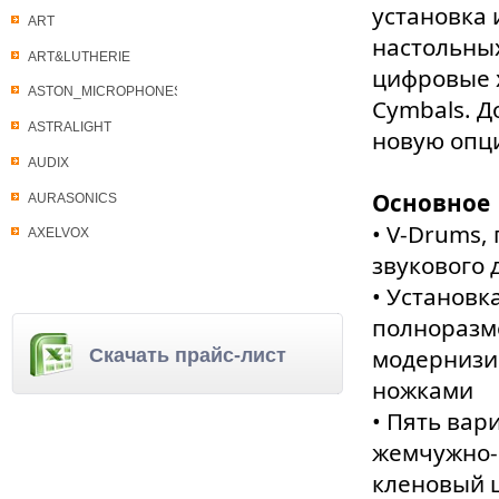
установка 
ART
настольных
ART&LUTHERIE
цифровые х
ASTON_MICROPHONES
Cymbals. Д
ASTRALIGHT
новую опци
AUDIX
Основное
AURASONICS
• V-Drums
AXELVOX
звукового 
• Установк
полноразм
модернизи
Скачать прайс-лист
ножками
• Пять вар
жемчужно-б
кленовый ш