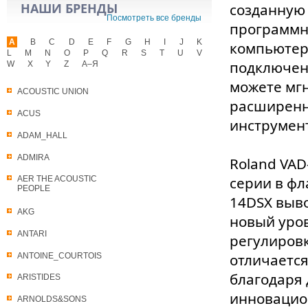
НАШИ БРЕНДЫ
созданную 
Посмотреть все бренды
программн
A
B
C
D
E
F
G
H
I
J
K
компьютер
L
M
N
O
P
Q
R
S
T
U
V
подключени
W
X
Y
Z
А–Я
можете мг
ACOUSTIC UNION
расширенн
ACUS
инструмент
ADAM_HALL
ADMIRA
Roland VAD
серии в фл
AER THE ACOUSTIC
PEOPLE
14DSX выв
AKG
новый уров
ANTARI
регулировк
отличаетс
ANTOINE_COURTOIS
благодаря 
ARISTIDES
инновацион
ARNOLDS&SONS