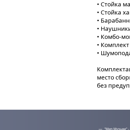
• Cтойка м
• Cтойка ха
• Барабанн
• Наушник
• Комбо-мо
• Комплект
• Шумопода
Комплектац
место сбор
без преду
"Мир Музыки" -